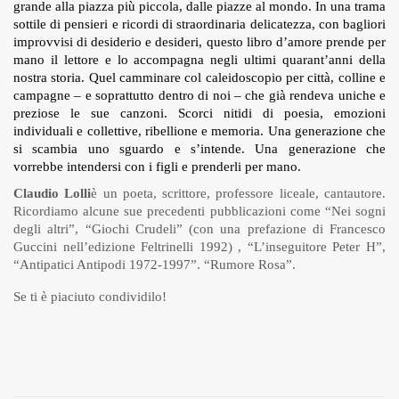
grande alla piazza più piccola, dalle piazze al mondo. In una trama
sottile di pensieri e ricordi di straordinaria delicatezza, con bagliori
improvvisi di desiderio e desideri, questo libro d’amore prende per
mano il lettore e lo accompagna negli ultimi quarant’anni della
nostra storia. Quel camminare col caleidoscopio per città, colline e
campagne – e soprattutto dentro di noi – che già rendeva uniche e
preziose le sue canzoni. Scorci nitidi di poesia, emozioni
individuali e collettive, ribellione e memoria. Una generazione che
si scambia uno sguardo e s’intende. Una generazione che
vorrebbe intendersi con i figli e prenderli per mano.
Claudio Lolli
è un poeta, scrittore, professore liceale, cantautore.
Ricordiamo alcune sue precedenti pubblicazioni come “Nei sogni
degli altri”, “Giochi Crudeli” (con una prefazione di Francesco
Guccini nell’edizione Feltrinelli 1992) , “L’inseguitore Peter H”,
“Antipatici Antipodi 1972-1997”. “Rumore Rosa”.
Se ti è piaciuto condividilo!