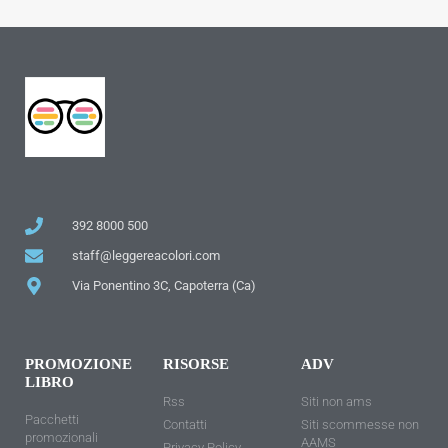
392 8000 500
staff@leggereacolori.com
Via Ponentino 3C, Capoterra (Ca)
PROMOZIONE
RISORSE
ADV
LIBRO
Rss
Siti non ams
Pacchetti
Contatti
Siti scommesse non
promozionali
AAMS
Privacy Policy