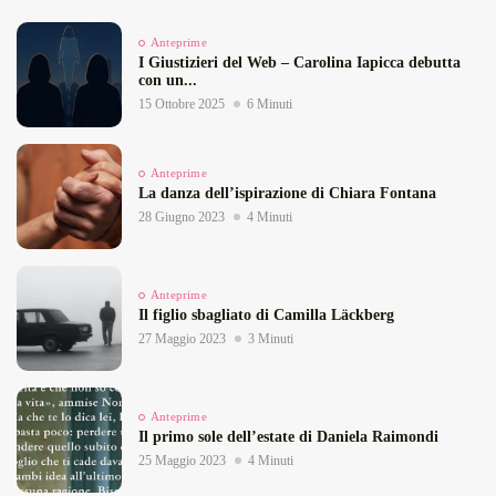
Anteprime
I Giustizieri del Web – Carolina Iapicca debutta
con un...
15 Ottobre 2025
6 Minuti
Anteprime
La danza dell’ispirazione di Chiara Fontana
28 Giugno 2023
4 Minuti
Anteprime
Il figlio sbagliato di Camilla Läckberg
27 Maggio 2023
3 Minuti
Anteprime
Il primo sole dell’estate di Daniela Raimondi
25 Maggio 2023
4 Minuti