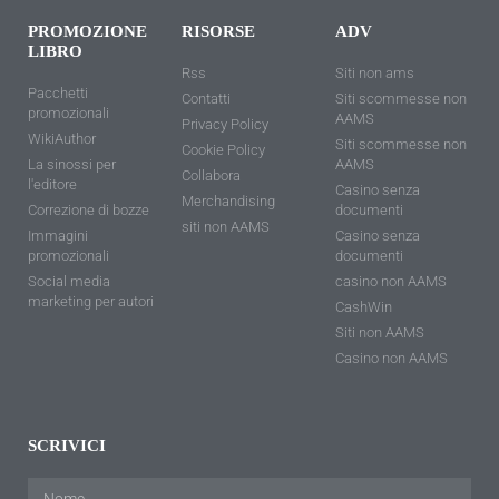
PROMOZIONE
RISORSE
ADV
LIBRO
Rss
Siti non ams
Pacchetti
Contatti
Siti scommesse non
promozionali
AAMS
Privacy Policy
WikiAuthor
Siti scommesse non
Cookie Policy
La sinossi per
AAMS
Collabora
l'editore
Casino senza
Merchandising
Correzione di bozze
documenti
siti non AAMS
Immagini
Casino senza
promozionali
documenti
Social media
casino non AAMS
marketing per autori
CashWin
Siti non AAMS
Casino non AAMS
SCRIVICI