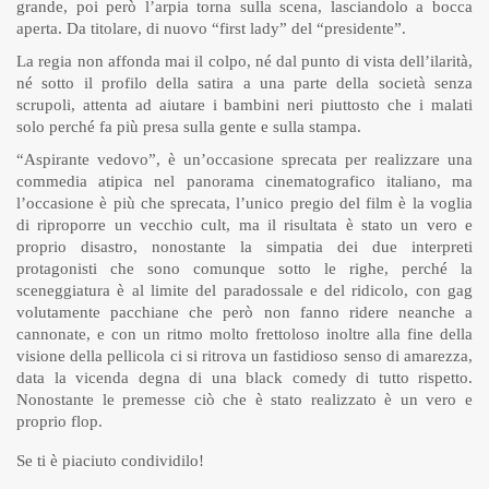
grande, poi però l’arpia torna sulla scena, lasciandolo a bocca
aperta. Da titolare, di nuovo “first lady” del “presidente”.
La regia non affonda mai il colpo, né dal punto di vista dell’ilarità,
né sotto il profilo della satira a una parte della società senza
scrupoli, attenta ad aiutare i bambini neri piuttosto che i malati
solo perché fa più presa sulla gente e sulla stampa.
“Aspirante vedovo”, è un’occasione sprecata per realizzare una
commedia atipica nel panorama cinematografico italiano, ma
l’occasione è più che sprecata, l’unico pregio del film è la voglia
di riproporre un vecchio cult, ma il risultata è stato un vero e
proprio disastro, nonostante la simpatia dei due interpreti
protagonisti che sono comunque sotto le righe, perché la
sceneggiatura è al limite del paradossale e del ridicolo, con gag
volutamente pacchiane che però non fanno ridere neanche a
cannonate, e con un ritmo molto frettoloso inoltre alla fine della
visione della pellicola ci si ritrova un fastidioso senso di amarezza,
data la vicenda degna di una black comedy di tutto rispetto.
Nonostante le premesse ciò che è stato realizzato è un vero e
proprio flop.
Se ti è piaciuto condividilo!