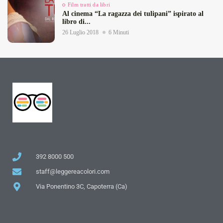
Film tratti da libri
Al cinema “La ragazza dei tulipani” ispirato al
libro di...
26 Luglio 2018
6 Minuti
392 8000 500
staff@leggereacolori.com
Via Ponentino 3C, Capoterra (Ca)