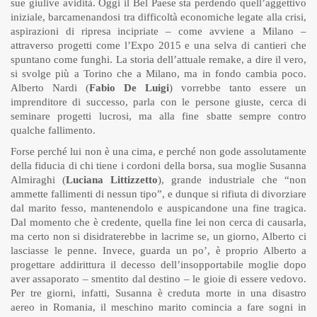
sue giulive avidità. Oggi il Bel Paese sta perdendo quell’aggettivo
iniziale, barcamenandosi tra difficoltà economiche legate alla crisi,
aspirazioni di ripresa incipriate – come avviene a Milano –
attraverso progetti come l’Expo 2015 e una selva di cantieri che
spuntano come funghi. La storia dell’attuale remake, a dire il vero,
si svolge più a Torino che a Milano, ma in fondo cambia poco.
Alberto Nardi (
Fabio De Luigi
) vorrebbe tanto essere un
imprenditore di successo, parla con le persone giuste, cerca di
seminare progetti lucrosi, ma alla fine sbatte sempre contro
qualche fallimento.
Forse perché lui non è una cima, e perché non gode assolutamente
della fiducia di chi tiene i cordoni della borsa, sua moglie Susanna
Almiraghi (
Luciana Littizzetto
), grande industriale che “non
ammette fallimenti di nessun tipo”, e dunque si rifiuta di divorziare
dal marito fesso, mantenendolo e auspicandone una fine tragica.
Dal momento che è credente, quella fine lei non cerca di causarla,
ma certo non si disidraterebbe in lacrime se, un giorno, Alberto ci
lasciasse le penne. Invece, guarda un po’, è proprio Alberto a
progettare addirittura il decesso dell’insopportabile moglie dopo
aver assaporato – smentito dal destino – le gioie di essere vedovo.
Per tre giorni, infatti, Susanna è creduta morte in una disastro
aereo in Romania, il meschino marito comincia a fare sogni in