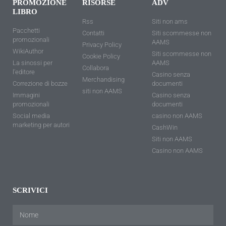
PROMOZIONE
RISORSE
ADV
LIBRO
Rss
Siti non ams
Pacchetti
Contatti
Siti scommesse non
promozionali
AAMS
Privacy Policy
WikiAuthor
Siti scommesse non
Cookie Policy
La sinossi per
AAMS
Collabora
l'editore
Casino senza
Merchandising
Correzione di bozze
documenti
siti non AAMS
Immagini
Casino senza
promozionali
documenti
Social media
casino non AAMS
marketing per autori
CashWin
Siti non AAMS
Casino non AAMS
SCRIVICI