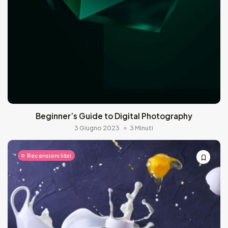
Beginner’s Guide to Digital Photography
3 Giugno 2023
3 Minuti
Recensioni libri