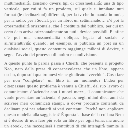
multimedialità. Esistono diversi tipi di crossmedialità: una di tipo
verticale, per cui si fa un prodotto, sul quale si impilano tutti
format (le declinazioni) differenti, per la tv che lo manda in onda,
per la radio, per i Social, per un libro, un settimanale…; c’è poi la
crossmedialità orizzontale, che è costituita dal pubblico, per cui un
certo dato arriva orizzontalmente su tutti i device possibili. E infine
c’è poi una crossmedialità obliqua, legata ai sociale e
all’interattività: quando, ad esempio, si pubblica un post su un
qualsiasi social, questo contenuto raggiunge milioni di device, e
segna l’avvio del processo di inoltro e condivisione.
A questo punto la parola passa a Chieffi, che presenta il progetto
Neo, nato dalla presa di consapevolezza che un libro, appena
uscito, dopo soli quattro mesi viene giudicato “vecchio”. Cosa fare
per non “congelare” un libro in un momento? L’idea per
oltrepassare questo problema è venuta a Chieffi, dal suo lavoro di
comunicatore d’azienda: con i nuovi mezzi, il comunicatore che
vuole presentare un’azienda, è passato, negli ultimi dieci anni da
scrivere meri comunicati stampi, a dover produrre contenuti da
declinare poi per adattarli ai vari contenuti. Perchè non applicare
questo modella alla saggistica? È questa la base della collana Neo:
si è deciso di non fare più solo un libro per ogni tema, ma anche
un ebook, che raccoglierà i contributi di chi interagirà tramite la