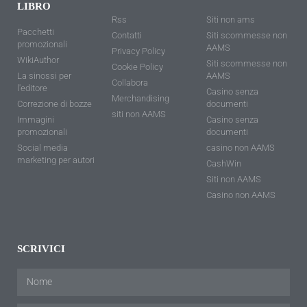
LIBRO
Rss
Siti non ams
Pacchetti
Contatti
Siti scommesse non
promozionali
AAMS
Privacy Policy
WikiAuthor
Siti scommesse non
Cookie Policy
La sinossi per
AAMS
Collabora
l'editore
Casino senza
Merchandising
Correzione di bozze
documenti
siti non AAMS
Immagini
Casino senza
promozionali
documenti
Social media
casino non AAMS
marketing per autori
CashWin
Siti non AAMS
Casino non AAMS
SCRIVICI