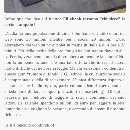
Infine qualche idea sul futuro:
Gli ebook faranno “chiudere” la
carta stampata?
L’Italia ha una popolazione di circa 60milioni. Gli utilizzatori del
web sono 38 milioni, mentre per i social 29 milioni. L’uso
giornaliero del web su pc e tablet in media in Italia è di 4 ore e 28
minuti. Più della media delle ore che gli italiani stanno davanti alla
tv. Perciò, veramente i media dovrebbero aumentare la lettura? No,
non la aumentano; anzi, c’è una tale offerta che inizia ad essere
molto difficile capire cosa si legge. Ma chi seleziona i contenuti in
questo gran “rumore di fondo”? Gli editori, la cui funzione sociale
è sempre stata quella di selezionare. L’unica differenza rispetto al
passato è che l’editore, ora, parla coi suoi lettori (per quanto si
chieda loro di fare sempre più azioni di marketing). Di qui la
necessità per l’editore di leggere la rete, i commenti dei suoi
lettori. Le aziende spendono milioni di euro per leggere la rete,
intuendo cosa vogliono le persone, e cercando di creare il prodotto
richiesto.
Se ti è piaciuto condividilo!