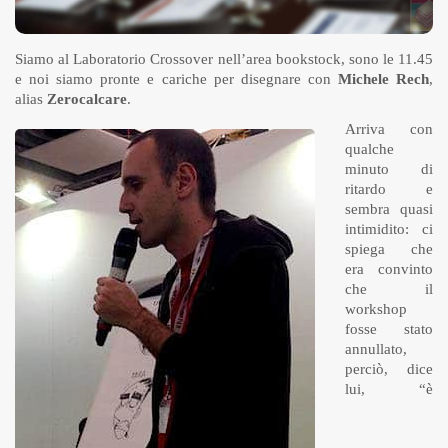
Siamo al Laboratorio Crossover nell’area bookstock, sono le 11.45
e noi siamo pronte e cariche per disegnare con
Michele Rech
,
alias
Zerocalcare
.
Arriva con
qualche
minuto di
ritardo e
sembra quasi
intimidito: ci
spiega che
era convinto
che il
workshop
fosse stato
annullato,
perciò, dice
lui, “è