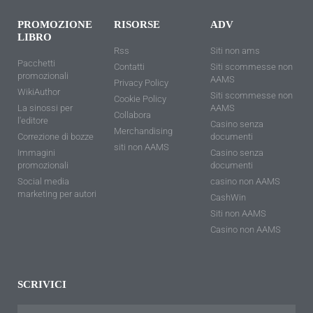
PROMOZIONE
RISORSE
ADV
LIBRO
Rss
Siti non ams
Pacchetti
Contatti
Siti scommesse non
promozionali
AAMS
Privacy Policy
WikiAuthor
Siti scommesse non
Cookie Policy
La sinossi per
AAMS
Collabora
l'editore
Casino senza
Merchandising
Correzione di bozze
documenti
siti non AAMS
Immagini
Casino senza
promozionali
documenti
Social media
casino non AAMS
marketing per autori
CashWin
Siti non AAMS
Casino non AAMS
SCRIVICI