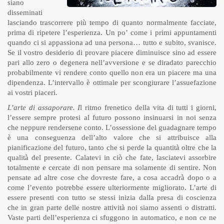
siano
disseminati
lasciando trascorrere più tempo di quanto normalmente facciate,
prima di ripetere l’esperienza. Un po’ come i primi appuntamenti
quando ci si appassiona ad una persona… tutto e subito, svanisce.
Se il vostro desiderio di provare piacere diminuisce sino ad essere
pari allo zero o degenera nell’avversione e se diradato parecchio
probabilmente vi rendere conto quello non era un piacere ma una
dipendenza. L’intervallo è ottimale per scongiurare l’assuefazione
ai vostri piaceri.
L’arte di assaporare. I
l ritmo frenetico della vita di tutti i giorni,
l’essere sempre protesi al futuro possono insinuarsi in noi senza
che neppure rendersene conto. L’ossessione del guadagnare tempo
è una conseguenza dell’alto valore che si attribuisce alla
pianificazione del futuro, tanto che si perde la quantità oltre che la
qualità del presente. Calatevi in ciò che fate, lasciatevi assorbire
totalmente e cercate di non pensare ma solamente di sentire. Non
pensate ad altre cose che dovreste fare, a cosa accadrà dopo o a
come l’evento potrebbe essere ulteriormente migliorato. L’arte di
essere presenti con tutto se stessi inizia dalla presa di coscienza
che in gran parte delle nostre attività noi siamo assenti o distratti.
Vaste parti dell’esperienza ci sfuggono in automatico, e non ce ne