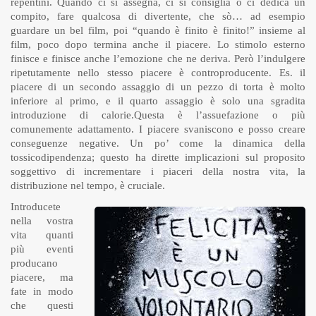
repentini. Quando ci si assegna, ci si consiglia o ci dedica un
compito, fare qualcosa di divertente, che sò… ad esempio
guardare un bel film, poi “quando è finito è finito!” insieme al
film, poco dopo termina anche il piacere. Lo stimolo esterno
finisce e finisce anche l’emozione che ne deriva. Però l’indulgere
ripetutamente nello stesso piacere è controproducente. Es. il
piacere di un secondo assaggio di un pezzo di torta è molto
inferiore al primo, e il quarto assaggio è solo una sgradita
introduzione di calorie.Questa è l’assuefazione o più
comunemente adattamento. I piacere svaniscono e posso creare
conseguenze negative. Un po’ come la dinamica della
tossicodipendenza; questo ha dirette implicazioni sul proposito
soggettivo di incrementare i piaceri della nostra vita, la
distribuzione nel tempo, è cruciale.
Introducete
nella vostra
vita quanti
più eventi
producano
piacere, ma
fate in modo
che questi