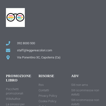
392 8000 500
staff@leggereacolori.com
Via Ponentino 3C, Capoterra (Ca)
PROMOZIONE
RISORSE
ADV
LIBRO
Rss
Siti non ams
Pacchetti
Contatti
Siti scommesse non
promozionali
AAMS
Privacy Policy
WikiAuthor
Siti scommesse non
Cookie Policy
La sinossi per
AAMS