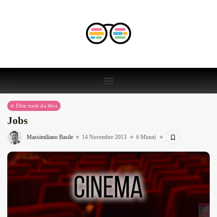
Film tratti da libri
Jobs
Massimiliano Basile
14 Novembre 2013
6 Minuti