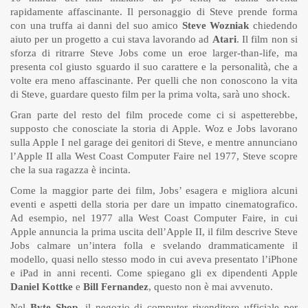
rapidamente affascinante. Il personaggio di Steve prende forma
con una truffa ai danni del suo amico
Steve Wozniak
chiedendo
aiuto per un progetto a cui stava lavorando ad
Atari
. Il film non si
sforza di ritrarre Steve Jobs come un eroe larger-than-life, ma
presenta col giusto sguardo il suo carattere e la personalità, che a
volte era meno affascinante. Per quelli che non conoscono la vita
di Steve, guardare questo film per la prima volta, sarà uno shock.
Gran parte del resto del film procede come ci si aspetterebbe,
supposto che conosciate la storia di Apple. Woz e Jobs lavorano
sulla Apple I nel garage dei genitori di Steve, e mentre annunciano
l’Apple II alla West Coast Computer Faire nel 1977, Steve scopre
che la sua ragazza è incinta.
Come la maggior parte dei film, Jobs’ esagera e migliora alcuni
eventi e aspetti della storia per dare un impatto cinematografico.
Ad esempio, nel 1977 alla West Coast Computer Faire, in cui
Apple annuncia la prima uscita dell’Apple II, il film descrive Steve
Jobs calmare un’intera folla e svelando drammaticamente il
modello, quasi nello stesso modo in cui aveva presentato l’iPhone
e iPad in anni recenti. Come spiegano gli ex dipendenti Apple
Daniel Kottke
e
Bill Fernandez
, questo non è mai avvenuto.
Nel
Byte Shop
, il negozio di computer rivenditore ufficiale per