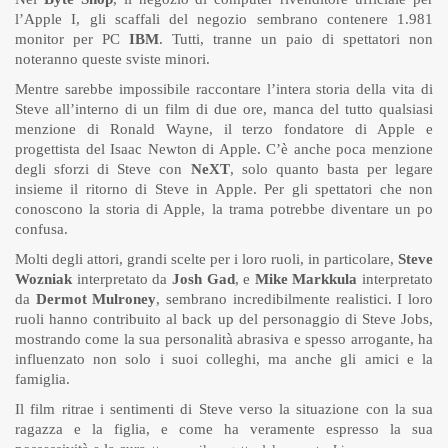
l’Apple I, gli scaffali del negozio sembrano contenere 1.981
monitor per PC
IBM
. Tutti, tranne un paio di spettatori non
noteranno queste sviste minori.
Mentre sarebbe impossibile raccontare l’intera storia della vita di
Steve all’interno di un film di due ore, manca del tutto qualsiasi
menzione di Ronald Wayne, il terzo fondatore di Apple e
progettista del Isaac Newton di Apple. C’è anche poca menzione
degli sforzi di Steve con
NeXT
, solo quanto basta per legare
insieme il ritorno di Steve in Apple. Per gli spettatori che non
conoscono la storia di Apple, la trama potrebbe diventare un po
confusa.
Molti degli attori, grandi scelte per i loro ruoli, in particolare,
Steve
Wozniak
interpretato da
Josh Gad
, e
Mike Markkula
interpretato
da
Dermot Mulroney
, sembrano incredibilmente realistici. I loro
ruoli hanno contribuito al back up del personaggio di Steve Jobs,
mostrando come la sua personalità abrasiva e spesso arrogante, ha
influenzato non solo i suoi colleghi, ma anche gli amici e la
famiglia.
Il film ritrae i sentimenti di Steve verso la situazione con la sua
ragazza e la figlia, e come ha veramente espresso la sua