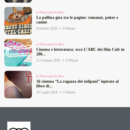
Film tratti da libri
La pallina gira tra le pagine: romanzi, poker e
casinò
6 Ottobre 2020
6 Minuti
Film tratti da libri
Cinema e letteratura: ecco L’ABC dei film Cult in
280...
21 Gennaio 2020
6 Minuti
Film tratti da libri
Al cinema “La ragazza dei tulipani” ispirato al
libro di...
26 Luglio 2018
6 Minuti