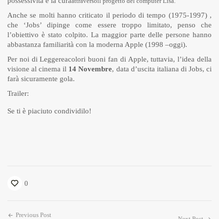
possessività e la cura
attraverso
il progetto del computer Lisa.
Anche se molti hanno criticato il periodo di tempo (1975-1997) ,
che ‘Jobs’ dipinge come essere troppo limitato, penso che
l’obiettivo è stato colpito. La maggior parte delle persone hanno
abbastanza familiarità con la moderna Apple (1998 –oggi).
Per noi di Leggereacolori buoni fan di Apple, tuttavia, l’idea della
visione al cinema il
14 Novembre
, data d’uscita italiana di Jobs, ci
farà sicuramente gola.
Trailer:
Se ti è piaciuto condividilo!
0
Previous Post
Next Post