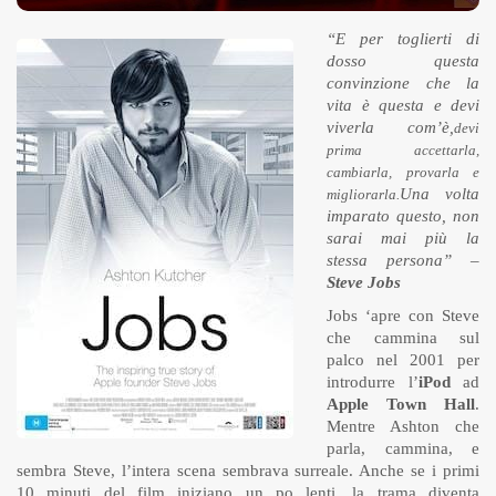
“E per toglierti di
dosso questa
convinzione che la
vita è questa e devi
viverla com’è,
devi
prima accettarla,
cambiarla, provarla e
Una volta
migliorarla.
imparato questo, non
sarai mai più la
stessa persona” –
Steve Jobs
Jobs ‘apre con Steve
che cammina sul
palco nel 2001 per
introdurre l’
iPod
ad
Apple Town Hall
.
Mentre Ashton che
parla, cammina, e
sembra Steve, l’intera scena sembrava surreale. Anche se i primi
10 minuti del film iniziano un po lenti, la trama diventa