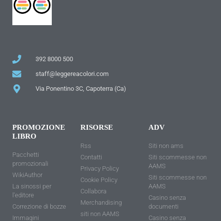
392 8000 500
staff@leggereacolori.com
Via Ponentino 3C, Capoterra (Ca)
PROMOZIONE
RISORSE
ADV
LIBRO
Rss
Siti non ams
Pacchetti
Contatti
Siti scommesse non
promozionali
AAMS
Privacy Policy
WikiAuthor
Siti scommesse non
Cookie Policy
La sinossi per
AAMS
Collabora
l'editore
Casino senza
Merchandising
Correzione di bozze
documenti
siti non AAMS
Immagini
Casino senza