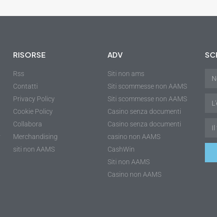
RISORSE
ADV
SCR
Rss
Siti non ams
Contatti
Siti scommesse non AAMS
Privacy Policy
Siti scommesse non AAMS
Cookie Policy
Casino senza documenti
Collabora
Casino senza documenti
r
Merchandising
casino non AAMS
siti non AAMS
CashWin
Siti non AAMS
Casino non AAMS