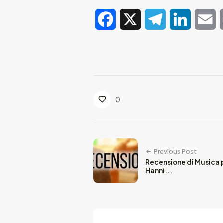
Facebook
X
Telegram
LinkedIn
E
0
Previous Post
Recensione di Musica p
Hanni...