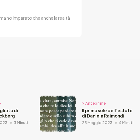
 ma ho imparato che anche la realtà
e
Anteprime
agliato di
Il primo sole dell’estate
äckberg
di Daniela Raimondi
2023
3 Minuti
25 Maggio 2023
4 Minuti