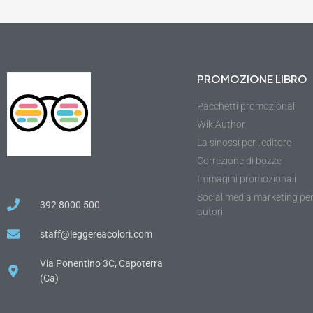
PROMOZIONE LIBRO
Pacchetti promozionali
WikiAuthor
La sinossi per l'editore
Correzione di bozze
Immagini promozionali
Social media marketing pe
392 8000 500
autori
staff@leggereacolori.com
Via Ponentino 3C, Capoterra
(Ca)