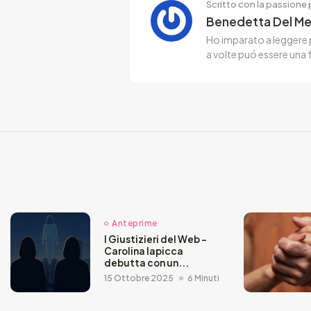
Scritto con la passione p
Benedetta Del M
Ho imparato a leggere p
a volte puó essere una 
Anteprime
I Giustizieri del Web –
Carolina Iapicca
debutta con un...
15 Ottobre 2025
6 Minuti