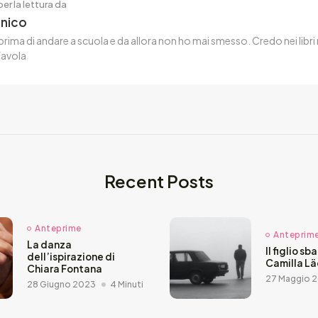
er la lettura da
enico
rima di andare a scuola e da allora non ho mai smesso. Credo nei libri
favola
Recent Posts
Anteprime
Anteprim
La danza
Il figlio sb
dell’ispirazione di
Camilla L
Chiara Fontana
27 Maggio 
28 Giugno 2023
4 Minuti