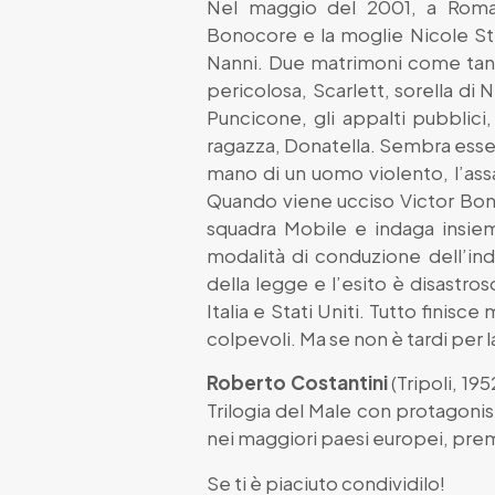
Nel maggio del 2001, a Roma,
Bonocore e la moglie Nicole Ste
Nanni. Due matrimoni come tanti
pericolosa, Scarlett, sorella di
Puncicone, gli appalti pubblici,
ragazza, Donatella. Sembra esser
mano di un uomo violento, l’assa
Quando viene ucciso Victor Bonoc
squadra Mobile e indaga insiem
modalità di conduzione dell’ind
della legge e l’esito è disastroso
Italia e Stati Uniti. Tutto finisc
colpevoli. Ma se non è tardi per la
Roberto Costantini
(Tripoli, 19
Trilogia del Male con protagonista
nei maggiori paesi europei, pre
Se ti è piaciuto condividilo!