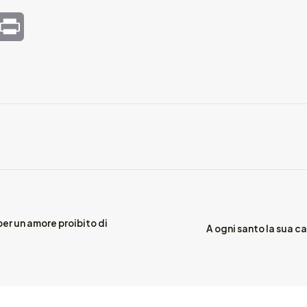
mail
Print
er un amore proibito di
A ogni santo la sua c