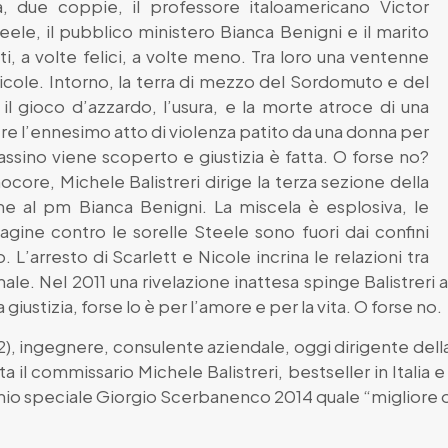
 due coppie, il professore italoamericano Victor
ele, il pubblico ministero Bianca Benigni e il marito
, a volte felici, a volte meno. Tra loro una ventenne
 Nicole. Intorno, la terra di mezzo del Sordomuto e del
 il gioco d’azzardo, l’usura, e la morte atroce di una
e l’ennesimo atto di violenza patito da una donna per
ssino viene scoperto e giustizia è fatta. O forse no?
ore, Michele Balistreri dirige la terza sezione della
e al pm Bianca Benigni. La miscela è esplosiva, le
agine contro le sorelle Steele sono fuori dai confini
. L’arresto di Scarlett e Nicole incrina le relazioni tra
e male. Nel 2011 una rivelazione inattesa spinge Balistreri
 giustizia, forse lo è per l’amore e per la vita. O forse no.
52), ingegnere, consulente aziendale, oggi dirigente della 
 il commissario Michele Balistreri, bestseller in Italia e
mio speciale Giorgio Scerbanenco 2014 quale “migliore o