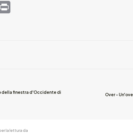
mail
Print
 della finestra d'Occidente di
Over - Un'ove
er la lettura da