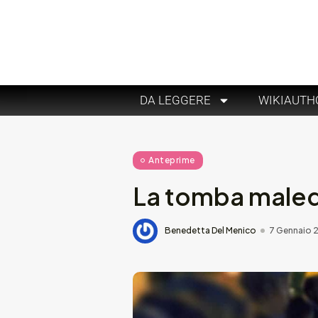
DA LEGGERE
WIKIAUTH
Anteprime
La tomba maledet
Benedetta Del Menico
7 Gennaio 