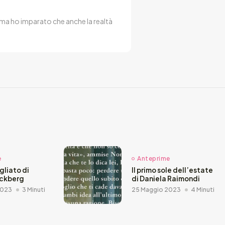
 ma ho imparato che anche la realtà
e
Anteprime
agliato di
Il primo sole dell’estate
äckberg
di Daniela Raimondi
2023
3 Minuti
25 Maggio 2023
4 Minuti