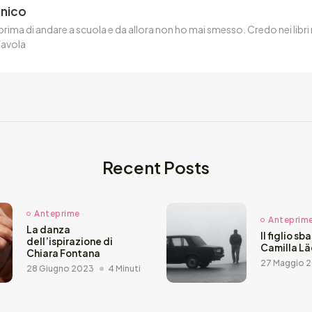
enico
rima di andare a scuola e da allora non ho mai smesso. Credo nei libri
favola
Recent Posts
Anteprime
Anteprim
La danza
Il figlio sb
dell’ispirazione di
Camilla L
Chiara Fontana
27 Maggio 
28 Giugno 2023
4 Minuti