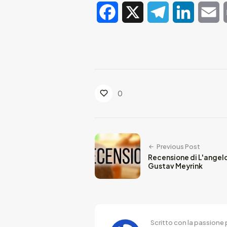
Facebook
X
Telegram
LinkedIn
E
0
Previous Post
Recensione di L'angelo
Gustav Meyrink
Scritto con la passione p