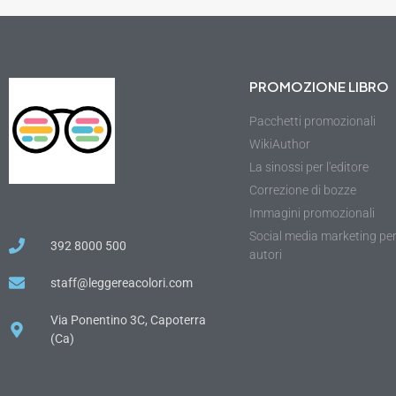
PROMOZIONE LIBRO
Pacchetti promozionali
WikiAuthor
La sinossi per l'editore
Correzione di bozze
Immagini promozionali
Social media marketing pe
392 8000 500
autori
staff@leggereacolori.com
Via Ponentino 3C, Capoterra
(Ca)