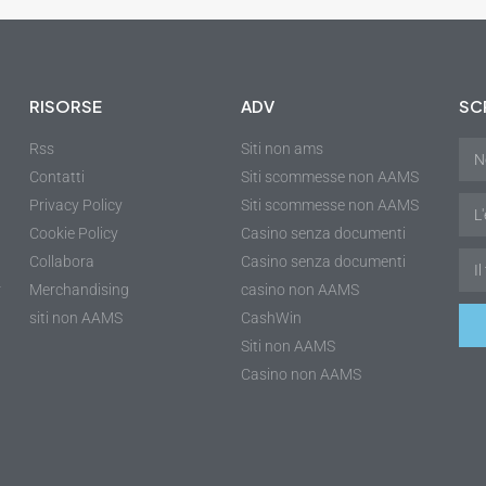
RISORSE
ADV
SCR
Rss
Siti non ams
Contatti
Siti scommesse non AAMS
Privacy Policy
Siti scommesse non AAMS
Cookie Policy
Casino senza documenti
Collabora
Casino senza documenti
r
Merchandising
casino non AAMS
siti non AAMS
CashWin
Siti non AAMS
Casino non AAMS