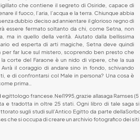
igillato che contiene il segreto di Osiride, capace di
are il fuoco, l’aria, l’acqua e la terra. Chiunque abbia
senza dubbio deciso ad annientare il glorioso regno di
trà essere fermato soltanto da chi, come Setna, non
, ma in quello della verità. Aiutato dalla bellissima
onario ed esperta di arti magiche, Setna deve quindi
enza per far luce sul mistero, scoprendo ben presto che
 la corte del Faraone è un nido di vipere, che la sua
. Avrà il coraggio di andare sino in fondo, schivando
i, e di confrontarsi col Male in persona? Una cosa è
à come prima…
 egittologo francese.Nel1995,grazie allasaga Ramses (5 li
 e tradotta in oltre 25 stati. Ogni libro di tale saga s
ttorato sugli studi sull’Antico Egitto da parte dellaSo
mses che si occupa di creare un archivio fotografico dei sit