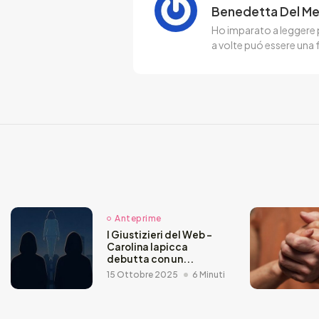
Benedetta Del M
Ho imparato a leggere p
a volte puó essere una 
Anteprime
I Giustizieri del Web –
Carolina Iapicca
debutta con un...
15 Ottobre 2025
6 Minuti