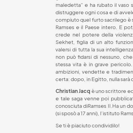
maledetta” e ha rubato il vaso s
distruggere ogni cosa e di avvelen
compiuto quel furto sacrilego è 
Ramses e il Paese intero. E po
crede nel potere della violenza
Sekhet, figlia di un alto funzi
valersi di tutta la sua intellig
non può fidarsi di nessuno, che
stessa vita è in grave pericolo
ambizioni, vendette e tradiment
certa: dopo, in Egitto, nulla sar
Christian Jacq
è uno scrittore ed
e tale saga venne poi pubblicata
conosciuta diRamses II.Ha un do
(si sposò a 17 anni), l’istituto Ra
Se ti è piaciuto condividilo!