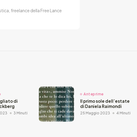
stica, freelance della Free Lance
e
Anteprime
agliato di
Il primo sole dell’estate
äckberg
di Daniela Raimondi
2023
3 Minuti
25 Maggio 2023
4 Minuti