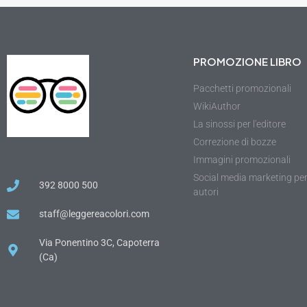
PROMOZIONE LIBRO
Pacchetti promozionali
WikiAuthor
La sinossi per l'editore
Correzione di bozze
Immagini promozionali
Social media marketing pe
392 8000 500
autori
staff@leggereacolori.com
Via Ponentino 3C, Capoterra
(Ca)