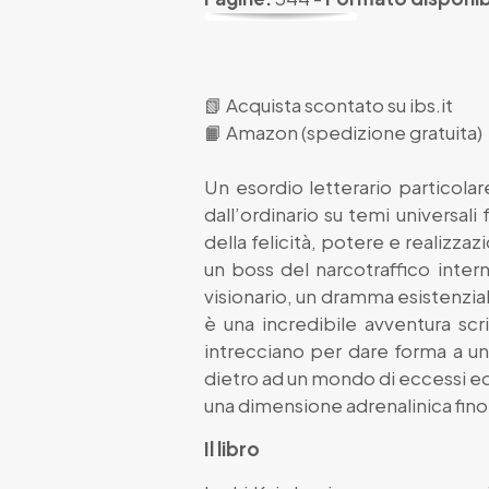
📗
Acquista scontato su ibs.it
📙
Amazon (spedizione gratuita)
Un esordio letterario particola
dall’ordinario su temi universali
della felicità, potere e realizza
un boss del narcotraffico interna
visionario, un dramma esistenzial
è una incredibile avventura scri
intrecciano per dare forma a un
dietro ad un mondo di eccessi ed i
una dimensione adrenalinica fino 
Il libro