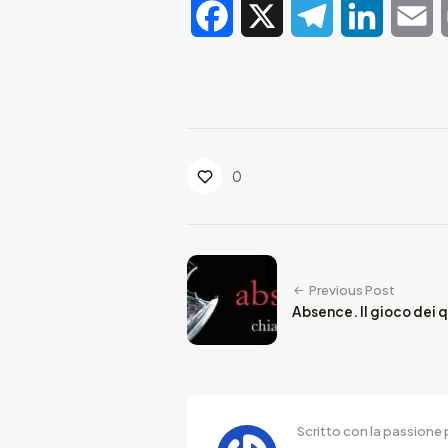
Facebook
X
Telegram
LinkedIn
E
0
Previous Post
Absence. Il gioco dei 
Scritto con la passione p