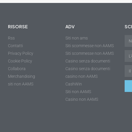
RISORSE
ADV
SCR
Rss
Siti non ams
Contatti
Siti scommesse non AAMS
Privacy Policy
Siti scommesse non AAMS
Cookie Policy
Casino senza documenti
Collabora
Casino senza documenti
r
Merchandising
casino non AAMS
siti non AAMS
CashWin
Siti non AAMS
Casino non AAMS