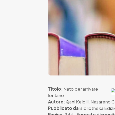
Titolo:
Nato per arrivare
lontano
Autore:
Qani Kelolli
,
Nazareno C
Pubblicato da
Bibliotheka Edizi
Pagine:
344 -
Formato disponib