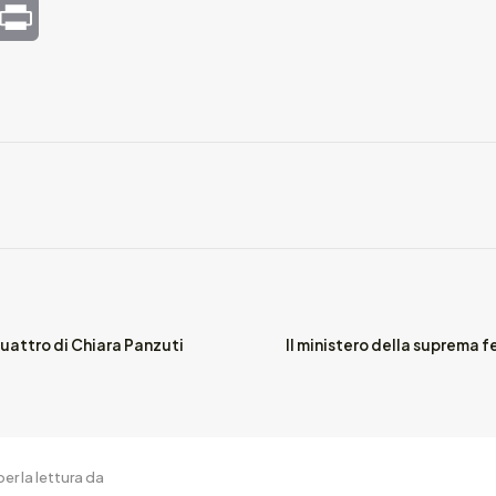
mail
Print
quattro di Chiara Panzuti
Il ministero della suprema f
er la lettura da