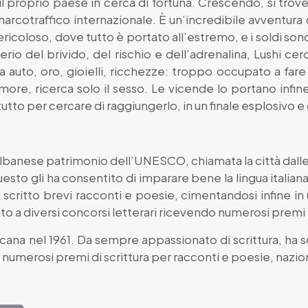
o il proprio paese in cerca di fortuna. Crescendo, si t
arcotraffico internazionale. È un’incredibile avventura
oloso, dove tutto è portato all’estremo, e i soldi sono
derio del brivido, del rischio e dell’adrenalina, Lushi c
 auto, oro, gioielli, ricchezze: troppo occupato a fare 
re, ricerca solo il sesso. Le vicende lo portano infi
r tutto per cercare di raggiungerlo, in un finale esplosivo
 albanese patrimonio dell’UNESCO, chiamata la città dall
uesto gli ha consentito di imparare bene la lingua italian
a scritto brevi racconti e poesie, cimentandosi infine
ato a diversi concorsi letterari ricevendo numerosi premi
cana nel 1961. Da sempre appassionato di scrittura, ha s
umerosi premi di scrittura per racconti e poesie, naziona