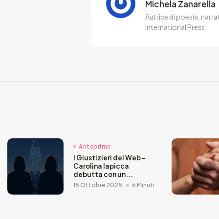
Michela Zanarella
Autrice di poesia, narra
International Press.
Anteprime
I Giustizieri del Web –
Carolina Iapicca
debutta con un...
15 Ottobre 2025
6 Minuti