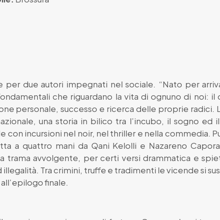
re per due autori impegnati nel sociale. “Nato per arri
 fondamentali che riguardano la vita di ognuno di noi: il
zione personale, successo e ricerca delle proprie radici. L
zionale, una storia in bilico tra l’incubo, il sogno ed i
e con incursioni nel noir, nel thriller e nella commedia. 
tta a quattro mani da Qani Kelolli e Nazareno Caporali. 
a trama avvolgente, per certi versi drammatica e spie
llegalità. Tra crimini, truffe e tradimenti le vicende si s
all’epilogo finale.