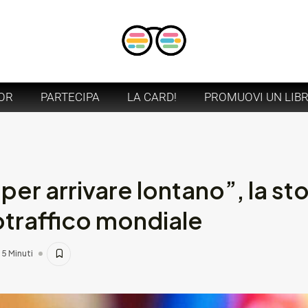
OR
PARTECIPA
LA CARD!
PROMUOVI UN LIB
 per arrivare lontano”, la sto
cotraffico mondiale
5 Minuti