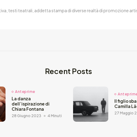
tiva, testi teatrali, addetta stampa di diverse realtà di promozione arti
Recent Posts
Anteprime
Anteprim
La danza
Il figlio sb
dell’ispirazione di
Camilla L
Chiara Fontana
27 Maggio 
28 Giugno 2023
4 Minuti