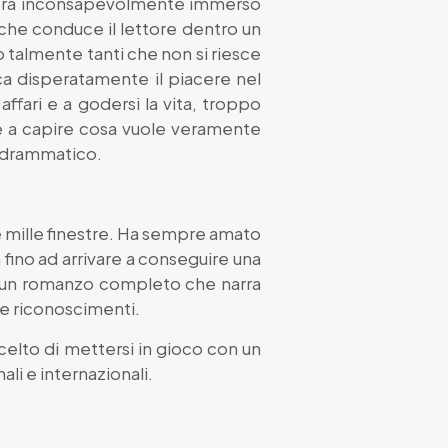
roverà inconsapevolmente immerso
 che conduce il lettore dentro un
 talmente tanti che non si riesce
erca disperatamente il piacere nel
affari e a godersi la vita, troppo
ne a capire cosa vuole veramente
 e drammatico.
e mille finestre. Ha sempre amato
a fino ad arrivare a conseguire una
 in un romanzo completo che narra
 e riconoscimenti.
celto di mettersi in gioco con un
li e internazionali.