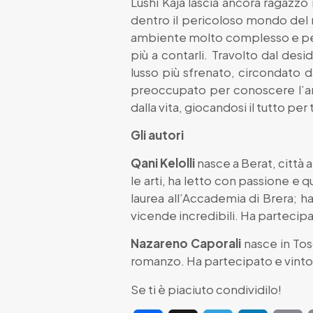
Lushi Kaja lascia ancora ragazz
dentro il pericoloso mondo del n
ambiente molto complesso e peric
più a contarli. Travolto dal desi
lusso più sfrenato, circondato da
preoccupato per conoscere l’amo
dalla vita, giocandosi il tutto pe
Gli autori
Qani Kelolli
nasce a Berat, città
le arti, ha letto con passione e q
laurea all’Accademia di Brera; h
vicende incredibili. Ha partecip
Nazareno Caporali
nasce in Tos
romanzo. Ha partecipato e vinto n
Se ti è piaciuto condividilo!