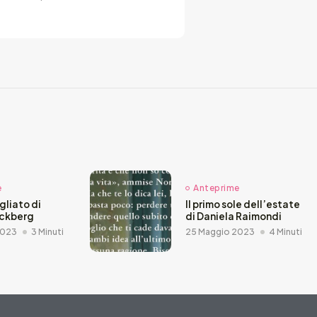
e
Anteprime
agliato di
Il primo sole dell’estate
äckberg
di Daniela Raimondi
2023
3 Minuti
25 Maggio 2023
4 Minuti