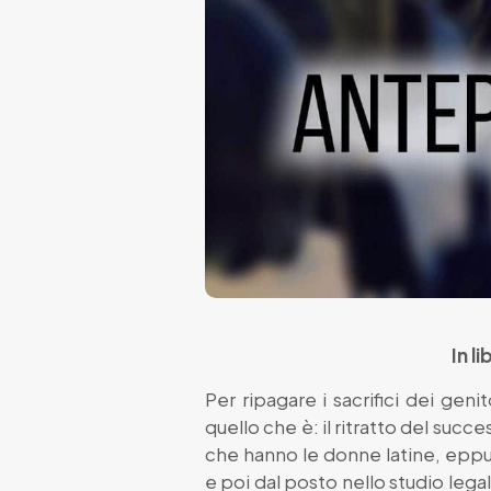
In l
Per ripagare i sacrifici dei geni
quello che è: il ritratto del succ
che hanno le donne latine, eppur
e poi dal posto nello studio leg