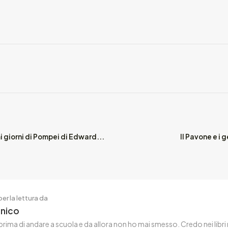
i giorni di Pompei di Edward...
Il Pavone e i g
er la lettura da
enico
rima di andare a scuola e da allora non ho mai smesso. Credo nei libri