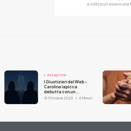
a volte puó essere una 
Anteprime
I Giustizieri del Web –
Carolina Iapicca
debutta con un...
15 Ottobre 2025
6 Minuti