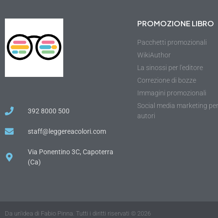
PROMOZIONE LIBRO
Pacchetti promozionali
WikiAuthor
La sinossi per l'editore
Correzione di bozze
Immagini promozionali
Social media marketing pe
392 8000 500
autori
staff@leggereacolori.com
Via Ponentino 3C, Capoterra
(Ca)
Da un'idea di Fabio Pinna. Tutti i diritti riservati © 2026