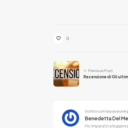
0
Previous Post
Recensione di Gli ultim
Scritto con la passione p
Benedetta Del M
Ho imparato a leggere p