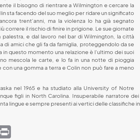
sente il bisogno di rientrare a Wilmington e cercare la
lin sta facendo del suo meglio per ridare un significato
ancora trent’anni, ma la violenza lo ha già segnato
correre il rischio di finire in prigione. Le sue giornate
 palestra, e dal lavoro nel bar di Wilmington, la città
a di amici che gli fa da famiglia, proteggendolo da se
ma in questo momento una relazione è l’ultimo dei suoi
o mescola le carte, e lo fa in una notte di pioggia
e con una gomma a terra e Colin non può fare a meno
aska nel 1965 e ha studiato alla University of Notre
que figli in North Carolina. Insuperabile narratore de
anta lingue e sempre presenti ai vertici delle classifiche i
mail
Print