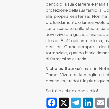
pericolo la sua carriera e Maria 
protezione della sua famiglia. Co
alla propria esistenza. Non ha 
profondamente e lui non vuole più 
sono scandite dallo studio, dalla
dove vive ora grazie a una coppi
stesso. È affascinante e lo sa, 
pensieri. Come sempre il destin
torrenziale, quando Maria riman
di fermarsi ad aiutarla…
Nicholas Sparks
è nato in Nebr
Dame. Vive con la moglie e i cin
bestseller, tradotti in più di quar
Se ti è piaciuto condividilo!
Facebook
X
Telegram
LinkedIn
E