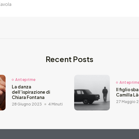
favola
Recent Posts
Anteprime
Anteprim
La danza
Il figlio sb
dell’ispirazione di
Camilla L
Chiara Fontana
27 Maggio 
28 Giugno 2023
4 Minuti