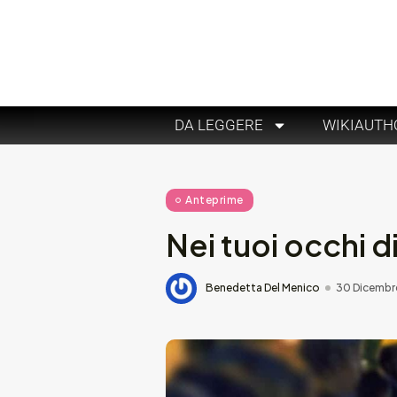
DA LEGGERE
WIKIAUTH
Anteprime
Nei tuoi occhi d
Benedetta Del Menico
30 Dicembr