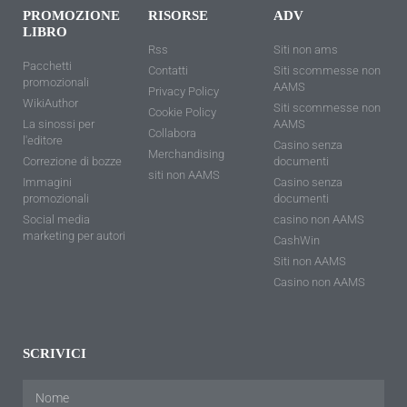
PROMOZIONE
RISORSE
ADV
LIBRO
Rss
Siti non ams
Pacchetti
Contatti
Siti scommesse non
promozionali
AAMS
Privacy Policy
WikiAuthor
Siti scommesse non
Cookie Policy
La sinossi per
AAMS
Collabora
l'editore
Casino senza
Merchandising
Correzione di bozze
documenti
siti non AAMS
Immagini
Casino senza
promozionali
documenti
Social media
casino non AAMS
marketing per autori
CashWin
Siti non AAMS
Casino non AAMS
SCRIVICI