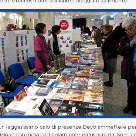
ti e i curiosi non si lasciano scoraggiare facilmente.
o di un leggerissimo calo di presenze.Devo ammettere pe
izione non mi ha particolarmente entusiasmata. Sono un