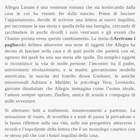
Allegra Lunare è una ventenne romana che sta traslocando dalla
casa in cui ha vissuto fin dalla nascita. Prima di lasciare
l’appartamento, decide di scrivere una lettera ai nuovi inquilini,
per raccontare la sua storia e quella della sua famiglia, cercando di
racchiudere in pochi ricordi i suoi vent’anni e gli eventi che
l’hanno portata verso questo cambiamento. La storia di
Arrivano i
pagliacci
si delinea attraverso una serie di oggetti che Allegra ha
deciso di lasciare nella casa e di quei pochi che porterà con sé,
ognuno dei quali ha una sua storia alle spalle. Da semplici oggetti
si ricostruisce la vita di molte persone: l’incontro tra il padre,
universitario rivoluzionario, e la madre, giovanissima modella
americana; la nascita del fratello down Giuliano; le amiche
omosessuali Adriana e Matilde; la psicologa Vera; Leonardo,
giovane disadattato che Allegra immagina come l’uomo ideale,
l’amore sempre sperato; Zuellen, amica di scuola e compagna di
mille avventure.
Si alternano lutti a tradimenti, innamoramenti a partenze. La
sensazione di vuoto, di sconfitta e a tratti di paura la pervadono e
la fanno riflettere sulla sua vita, sulle sue prospettive attraverso i
ricordi e l’espediente della lettera che è un monologo catartico con
se stessa più che con i futuri inquilini della casa.