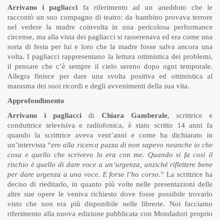
Arrivano i pagliacci
fa riferimento ad un aneddoto che le
raccontò un suo compagno di teatro: da bambino provava terrore
nel vedere la madre coinvolta in una pericolosa performance
circense, ma alla vista dei pagliacci si rasserenava ed era come una
sorta di festa per lui e loro che la madre fosse salva ancora una
volta. I pagliacci rappresentano la lettura ottimistica dei problemi,
il pensare che c’è sempre il cielo sereno dopo ogni temporale.
Allegra finisce per dare una svolta positiva ed ottimistica al
marasma dei suoi ricordi e degli avvenimenti della sua vita.
Approfondimento
Arrivano i pagliacci
di
Chiara Gamberale
, scrittrice e
conduttrice televisiva e radiofonica, è stato scritto 14 anni fa
quando la scrittrice aveva vent’anni e come ha dichiarato in
un’intervista “
ero alla ricerca pazza di non sapevo neanche io che
cosa e quello che scrivevo lo era con me. Quando si fa così il
rischio è quello di dare voce a un’urgenza, anziché riflettere bene
per dare urgenza a una voce. E forse l’ho corso.
” La scrittrice ha
deciso di rieditarlo, in quanto più volte nelle presentazioni delle
altre sue opere le veniva richiesto dove fosse possibile trovarlo
visto che non era più disponibile nelle librerie. Noi facciamo
riferimento alla nuova edizione pubblicata con Mondadori proprio