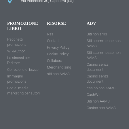
Via Ponentino 3C, Capoterra (Ca)
PROMOZIONE
RISORSE
ADV
LIBRO
Rss
Siti non ams
Pacchetti
Contatti
Siti scommesse non
promozionali
AAMS
Privacy Policy
WikiAuthor
Siti scommesse non
Cookie Policy
La sinossi per
AAMS
Collabora
l'editore
Casino senza
Merchandising
Correzione di bozze
documenti
siti non AAMS
Immagini
Casino senza
promozionali
documenti
Social media
casino non AAMS
marketing per autori
CashWin
Siti non AAMS
Casino non AAMS