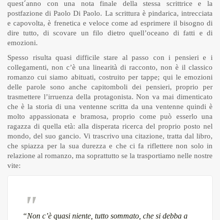
quest´anno con una nota finale della stessa scrittrice e la
postfazione di Paolo Di Paolo. La scrittura è pindarica, intrecciata
e capovolta, è frenetica e veloce come ad esprimere il bisogno di
dire tutto, di scovare un filo dietro quell’oceano di fatti e di
emozioni.
Spesso risulta quasi difficile stare al passo con i pensieri e i
collegamenti, non c’è una linearità di racconto, non è il classico
romanzo cui siamo abituati, costruito per tappe; qui le emozioni
delle parole sono anche capitomboli dei pensieri, proprio per
trasmettere l’irruenza della protagonista. Non va mai dimenticato
che è la storia di una ventenne scritta da una ventenne quindi è
molto appassionata e bramosa, proprio come può esserlo una
ragazza di quella età: alla disperata ricerca del proprio posto nel
mondo, del suo gancio. Vi trascrivo una citazione, tratta dal libro,
che spiazza per la sua durezza e che ci fa riflettere non solo in
relazione al romanzo, ma soprattutto se la trasportiamo nelle nostre
vite:
“Non c’è quasi niente, tutto sommato, che si debba a