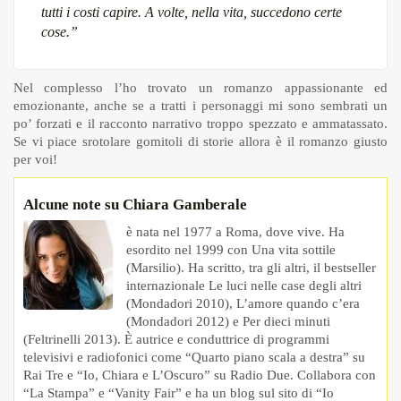
tutti i costi capire. A volte, nella vita, succedono certe
cose.”
Nel complesso l’ho trovato un romanzo appassionante ed
emozionante, anche se a tratti i personaggi mi sono sembrati un
po’ forzati e il racconto narrativo troppo spezzato e ammatassato.
Se vi piace srotolare gomitoli di storie allora è il romanzo giusto
per voi!
Alcune note su Chiara Gamberale
è nata nel 1977 a Roma, dove vive. Ha
esordito nel 1999 con Una vita sottile
(Marsilio). Ha scritto, tra gli altri, il bestseller
internazionale Le luci nelle case degli altri
(Mondadori 2010), L’amore quando c’era
(Mondadori 2012) e Per dieci minuti
(Feltrinelli 2013). È autrice e conduttrice di programmi
televisivi e radiofonici come “Quarto piano scala a destra” su
Rai Tre e “Io, Chiara e L’Oscuro” su Radio Due. Collabora con
“La Stampa” e “Vanity Fair” e ha un blog sul sito di “Io