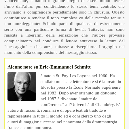
velocemente, e hanno il grande pregio di essere molto diversi
l’uno dall’altro, pur condividendo lo stesso tema centrale, che
arriviamo a comprendere perfettamente solo in chiusura. Questo
contribuisce a rendere il tono complessivo della raccolta tenue e
non moraleggiante: Schmitt parla di qualcosa di estremamente
serio con una particolare forma di levità. Tuttavia, non sono
riuscita a liberarmi della sensazione che l’autore provasse
compiacimento nel condurre il lettore attraverso la lettura del
“messaggio” e che, anzi, mirasse a risvegliarne l’orgoglio nel
momento della comprensione del messaggio stesso.
Alcune note su Eric-Emmanuel Schmitt
è nato a St. Foy Les Layons nel 1960. Ha
studiato musica e letteratura e si è laureato in
filosofia presso la École Normale Supérieure
nel 1983. Dopo aver ottenuto un dottorato
nel 1987 è diventato “maître de
conférences” all’Università di Chambéry. E’
autore di racconti, romanzi e di opere teatrali tradotte e
rappresentate in tutto il mondo ed è considerato uno degli
autori di maggior successo nel panorama della drammaturgia
francese contemporanea.