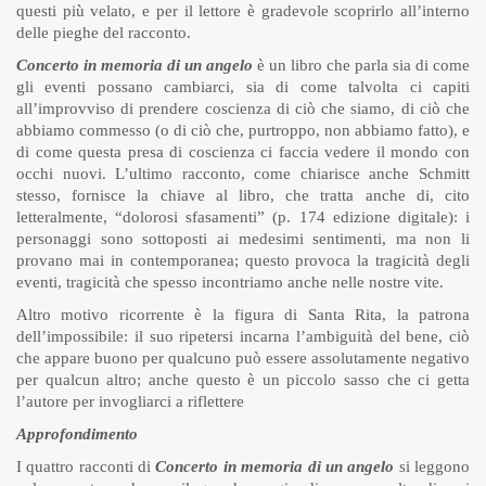
questi più velato, e per il lettore è gradevole scoprirlo all’interno
delle pieghe del racconto.
Concerto in memoria di un angelo
è un libro che parla sia di come
gli eventi possano cambiarci, sia di come talvolta ci capiti
all’improvviso di prendere coscienza di ciò che siamo, di ciò che
abbiamo commesso (o di ciò che, purtroppo, non abbiamo fatto), e
di come questa presa di coscienza ci faccia vedere il mondo con
occhi nuovi. L’ultimo racconto, come chiarisce anche Schmitt
stesso, fornisce la chiave al libro, che tratta anche di, cito
letteralmente, “dolorosi sfasamenti” (p. 174 edizione digitale): i
personaggi sono sottoposti ai medesimi sentimenti, ma non li
provano mai in contemporanea; questo provoca la tragicità degli
eventi, tragicità che spesso incontriamo anche nelle nostre vite.
Altro motivo ricorrente è la figura di Santa Rita, la patrona
dell’impossibile: il suo ripetersi incarna l’ambiguità del bene, ciò
che appare buono per qualcuno può essere assolutamente negativo
per qualcun altro; anche questo è un piccolo sasso che ci getta
l’autore per invogliarci a riflettere
Approfondimento
I quattro racconti di
Concerto in memoria di un angelo
si leggono