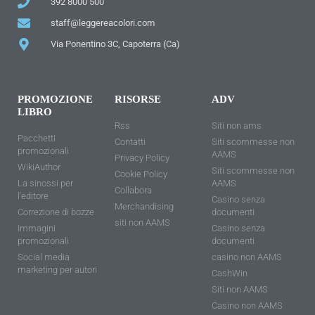
392 8000 500
staff@leggereacolori.com
Via Ponentino 3C, Capoterra (Ca)
PROMOZIONE
RISORSE
ADV
LIBRO
Rss
Siti non ams
Pacchetti
Contatti
Siti scommesse non
promozionali
AAMS
Privacy Policy
WikiAuthor
Siti scommesse non
Cookie Policy
La sinossi per
AAMS
Collabora
l'editore
Casino senza
Merchandising
Correzione di bozze
documenti
siti non AAMS
Immagini
Casino senza
promozionali
documenti
Social media
casino non AAMS
marketing per autori
CashWin
Siti non AAMS
Casino non AAMS