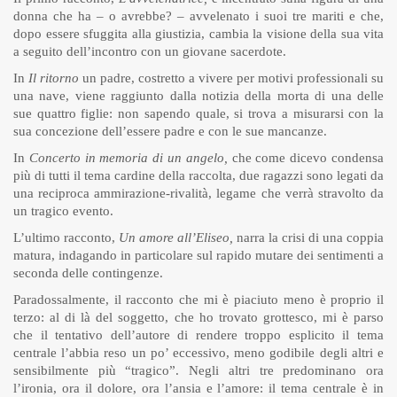
donna che ha – o avrebbe? – avvelenato i suoi tre mariti e che,
dopo essere sfuggita alla giustizia, cambia la visione della sua vita
a seguito dell’incontro con un giovane sacerdote.
In
Il ritorno
un padre, costretto a vivere per motivi professionali su
una nave, viene raggiunto dalla notizia della morta di una delle
sue quattro figlie: non sapendo quale, si trova a misurarsi con la
sua concezione dell’essere padre e con le sue mancanze.
In
Concerto in memoria di un angelo,
che come dicevo condensa
più di tutti il tema cardine della raccolta, due ragazzi sono legati da
una reciproca ammirazione-rivalità, legame che verrà stravolto da
un tragico evento.
L’ultimo racconto,
Un amore all’Eliseo,
narra la crisi di una coppia
matura, indagando in particolare sul rapido mutare dei sentimenti a
seconda delle contingenze.
Paradossalmente, il racconto che mi è piaciuto meno è proprio il
terzo: al di là del soggetto, che ho trovato grottesco, mi è parso
che il tentativo dell’autore di rendere troppo esplicito il tema
centrale l’abbia reso un po’ eccessivo, meno godibile degli altri e
sensibilmente più “tragico”. Negli altri tre predominano ora
l’ironia, ora il dolore, ora l’ansia e l’amore: il tema centrale è in