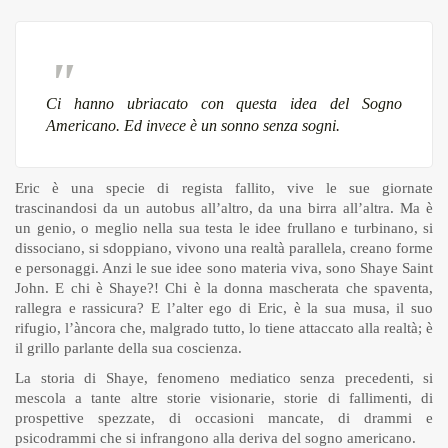
Ci hanno ubriacato con questa idea del Sogno
Americano. Ed invece è un sonno senza sogni.
Eric è una specie di regista fallito, vive le sue giornate
trascinandosi da un autobus all’altro, da una birra all’altra. Ma è
un genio, o meglio nella sua testa le idee frullano e turbinano, si
dissociano, si sdoppiano, vivono una realtà parallela, creano forme
e personaggi. Anzi le sue idee sono materia viva, sono Shaye Saint
John. E chi è Shaye?! Chi è la donna mascherata che spaventa,
rallegra e rassicura? E l’alter ego di Eric, è la sua musa, il suo
rifugio, l’àncora che, malgrado tutto, lo tiene attaccato alla realtà; è
il grillo parlante della sua coscienza.
La storia di Shaye, fenomeno mediatico senza precedenti, si
mescola a tante altre storie visionarie, storie di fallimenti, di
prospettive spezzate, di occasioni mancate, di drammi e
psicodrammi che si infrangono alla deriva del sogno americano.