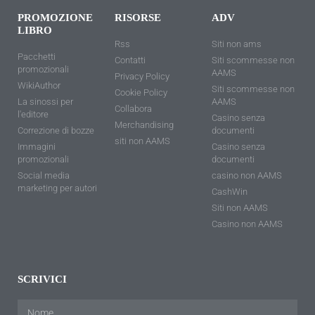
PROMOZIONE
RISORSE
ADV
LIBRO
Rss
Siti non ams
Pacchetti
Contatti
Siti scommesse non
promozionali
AAMS
Privacy Policy
WikiAuthor
Siti scommesse non
Cookie Policy
La sinossi per
AAMS
Collabora
l'editore
Casino senza
Merchandising
Correzione di bozze
documenti
siti non AAMS
Immagini
Casino senza
promozionali
documenti
Social media
casino non AAMS
marketing per autori
CashWin
Siti non AAMS
Casino non AAMS
SCRIVICI