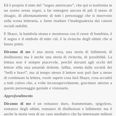
Ed è proprio il mito del “sogno americano”, che qui si trasforma in
un
sonno senza sogni
, a far emergere ancora di più il senso di
disagio, di allontanamento di tutti i personaggi che si muovono
sulla scena letteraria, a farne risaltare l’inadeguatezza dai canoni
sociali stabiliti.
E Shaye, la bambola strana e mostruosa con il cuore di bambina, è
il segno e il simbolo di tutto ciò, è la rivincita degli ultimi che si
fanno primi.
Diranno di me
è una storia vera, una storia di fallimenti, di
disillusioni; ma è anche una storia di rivincita, di possibilità. La
lettura non è sempre piacevole, perché davanti agli occhi del
lettore sfila una umanità dolente, fallita, reietta dalla società dei
“belli e bravi”, ma al tempo stesso il lettore non può fare a meno
di continuare la lettura, vuole sapere cosa farà Shaye, cosa accadrà
a tutti coloro che, a volte inconsapevolmente, gravitano attorno a
questo personaggio geniale e visionario.
Approfondimento
Diranno di me
è un romanzo duro, frammentato, spigoloso,
romanzo degli ultimi, romanzo di disillusioni e fallimenti; ma è
anche la storia vera di un caso mediatico che ha interessato milioni