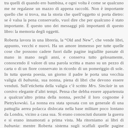
tra quelli di quando ero bambina, e ogni volta è come se qualcuno
me ne regalasse un mazzo di appena raccolti. Non è importante
quello che si trova, ma la storia che quell’oggetto si porta dietro:
se è valsa la pena conservarlo, vuol dire che per qualcuno è stato
importante. È questo uno dei messaggi più importanti di questo
libro: la memoria degli oggetti.
Roberta lavora in una libreria, la “Old and New”, che vende libri,
appunto, vecchi e nuovi. Ha un amore immenso per tutte quelle
cose che possono cadere fuori dalle pagine ingiallite passate di
mano in mano negli anni, e conserva tutto gelosamente,
conoscendo il valore di una parola scritta a mano su un pezzo di
carta o di un fiore conservato in ricordo di un pomeriggio di sole.
In tutta questa poesia, un giorno il padre le porta una vecchia
valigia di
babunia
, sua nonna, piena di libri che devono essere
venduti. Sull’etichetta della valigia c’è scritto
Mrs. Sinclair
in un
corsivo elegante d’altri tempi. Pensa che debba essere appartenuta
a qualcun’altro prima della nonna, perché il loro cognome è
Pietrykowski. La nonna era stata sposata con un generale di una
pattuglia aerea polacca dislocata nella base militare poco lontano
da Londra, vicino a casa sua. Si erano conosciuti durante la guerra
e si erano innamorati a prima vista. Ma ritorniamo ai libri di
babunia
: mentre Roberta sistema sugli scaffali quelle pagine