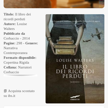
Titolo:
Il libro dei
ricordi perduti
Autore:
Louise
Walters
Pubblicato da
Corbaccio
- 2014
Pagine:
298 -
Genere:
Narrativa
Contemporanea
Formato disponibile:
Copertina Rigida
Collana:
Narratori
Corbaccio
📗
Acquista scontato
su ibs.it