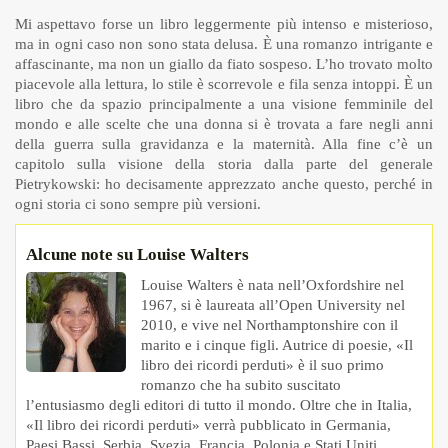
Mi aspettavo forse un libro leggermente più intenso e misterioso,
ma in ogni caso non sono stata delusa. È una romanzo intrigante e
affascinante, ma non un giallo da fiato sospeso. L’ho trovato molto
piacevole alla lettura, lo stile è scorrevole e fila senza intoppi. È un
libro che da spazio principalmente a una visione femminile del
mondo e alle scelte che una donna si è trovata a fare negli anni
della guerra sulla gravidanza e la maternità. Alla fine c’è un
capitolo sulla visione della storia dalla parte del generale
Pietrykowski: ho decisamente apprezzato anche questo, perché in
ogni storia ci sono sempre più versioni.
Alcune note su Louise Walters
Louise Walters è nata nell’Oxfordshire nel
1967, si è laureata all’Open University nel
2010, e vive nel Northamptonshire con il
marito e i cinque figli. Autrice di poesie, «Il
libro dei ricordi perduti» è il suo primo
romanzo che ha subito suscitato
l’entusiasmo degli editori di tutto il mondo. Oltre che in Italia,
«Il libro dei ricordi perduti» verrà pubblicato in Germania,
Paesi Bassi, Serbia, Svezia, Francia, Polonia e Stati Uniti.