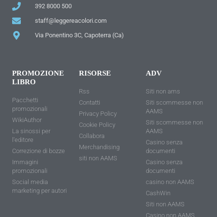
392 8000 500
staff@leggereacolori.com
Via Ponentino 3C, Capoterra (Ca)
PROMOZIONE
RISORSE
ADV
LIBRO
Rss
Siti non ams
Pacchetti
Contatti
Siti scommesse non
promozionali
AAMS
Privacy Policy
WikiAuthor
Siti scommesse non
Cookie Policy
La sinossi per
AAMS
Collabora
l'editore
Casino senza
Merchandising
Correzione di bozze
documenti
siti non AAMS
Immagini
Casino senza
promozionali
documenti
Social media
casino non AAMS
marketing per autori
CashWin
Siti non AAMS
Casino non AAMS