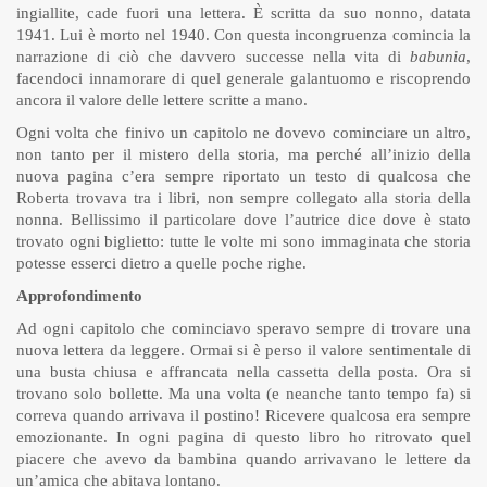
ingiallite, cade fuori una lettera. È scritta da suo nonno, datata
1941. Lui è morto nel 1940. Con questa incongruenza comincia la
narrazione di ciò che davvero successe nella vita di
babunia
,
facendoci innamorare di quel generale galantuomo e riscoprendo
ancora il valore delle lettere scritte a mano.
Ogni volta che finivo un capitolo ne dovevo cominciare un altro,
non tanto per il mistero della storia, ma perché all’inizio della
nuova pagina c’era sempre riportato un testo di qualcosa che
Roberta trovava tra i libri, non sempre collegato alla storia della
nonna. Bellissimo il particolare dove l’autrice dice dove è stato
trovato ogni biglietto: tutte le volte mi sono immaginata che storia
potesse esserci dietro a quelle poche righe.
Approfondimento
Ad ogni capitolo che cominciavo speravo sempre di trovare una
nuova lettera da leggere. Ormai si è perso il valore sentimentale di
una busta chiusa e affrancata nella cassetta della posta. Ora si
trovano solo bollette. Ma una volta (e neanche tanto tempo fa) si
correva quando arrivava il postino! Ricevere qualcosa era sempre
emozionante. In ogni pagina di questo libro ho ritrovato quel
piacere che avevo da bambina quando arrivavano le lettere da
un’amica che abitava lontano.