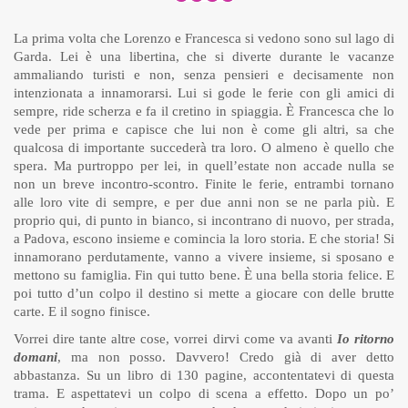
La prima volta che Lorenzo e Francesca si vedono sono sul lago di
Garda. Lei è una libertina, che si diverte durante le vacanze
ammaliando turisti e non, senza pensieri e decisamente non
intenzionata a innamorarsi. Lui si gode le ferie con gli amici di
sempre, ride scherza e fa il cretino in spiaggia. È Francesca che lo
vede per prima e capisce che lui non è come gli altri, sa che
qualcosa di importante succederà tra loro. O almeno è quello che
spera. Ma purtroppo per lei, in quell’estate non accade nulla se
non un breve incontro-scontro. Finite le ferie, entrambi tornano
alle loro vite di sempre, e per due anni non se ne parla più. E
proprio qui, di punto in bianco, si incontrano di nuovo, per strada,
a Padova, escono insieme e comincia la loro storia. E che storia! Si
innamorano perdutamente, vanno a vivere insieme, si sposano e
mettono su famiglia. Fin qui tutto bene. È una bella storia felice. E
poi tutto d’un colpo il destino si mette a giocare con delle brutte
carte. E il sogno finisce.
Vorrei dire tante altre cose, vorrei dirvi come va avanti
Io ritorno
domani
, ma non posso. Davvero! Credo già di aver detto
abbastanza. Su un libro di 130 pagine, accontentatevi di questa
trama. E aspettatevi un colpo di scena a effetto. Dopo un po’