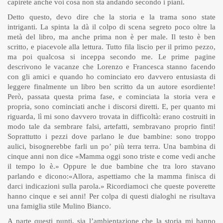
capirete anche voi cosa non sta andando secondo i piani.
Detto questo, devo dire che la storia e la trama sono state
intriganti. La spinta la dà il colpo di scena segreto poco oltre la
metà del libro, ma anche prima non è per male. Il testo è ben
scritto, e piacevole alla lettura. Tutto fila liscio per il primo pezzo,
ma poi qualcosa si inceppa secondo me. Le prime pagine
descrivono le vacanze che Lorenzo e Francesca stanno facendo
con gli amici e quando ho cominciato ero davvero entusiasta di
leggere finalmente un libro ben scritto da un autore esordiente!
Però, passata questa prima fase, e cominciata la storia vera e
propria, sono cominciati anche i discorsi diretti. E, per quanto mi
riguarda, lì mi sono davvero trovata in difficoltà: erano costruiti in
modo tale da sembrare falsi, artefatti, sembravano proprio finti!
Soprattutto i pezzi dove parlano le due bambine: sono troppo
aulici, bisognerebbe farli un po’ più terra terra. Una bambina di
cinque anni non dice «Mamma oggi sono triste e come vedi anche
il tempo lo è.» Oppure le due bambine che tra loro stavano
parlando e dicono:«Allora, aspettiamo che la mamma finisca di
darci indicazioni sulla parola.» Ricordiamoci che queste poverette
hanno cinque e sei anni! Per colpa di questi dialoghi ne risultava
una famiglia stile Mulino Bianco.
A parte questi punti, sia l’ambientazione che la storia mi hanno