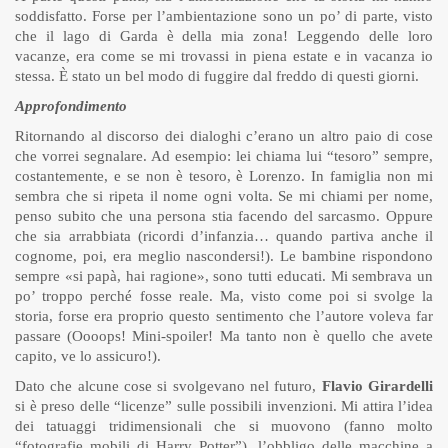
soddisfatto. Forse per l’ambientazione sono un po’ di parte, visto
che il lago di Garda è della mia zona! Leggendo delle loro
vacanze, era come se mi trovassi in piena estate e in vacanza io
stessa. È stato un bel modo di fuggire dal freddo di questi giorni.
Approfondimento
Ritornando al discorso dei dialoghi c’erano un altro paio di cose
che vorrei segnalare. Ad esempio: lei chiama lui “tesoro” sempre,
costantemente, e se non è tesoro, è Lorenzo. In famiglia non mi
sembra che si ripeta il nome ogni volta. Se mi chiami per nome,
penso subito che una persona stia facendo del sarcasmo. Oppure
che sia arrabbiata (ricordi d’infanzia… quando partiva anche il
cognome, poi, era meglio nascondersi!). Le bambine rispondono
sempre «si papà, hai ragione», sono tutti educati. Mi sembrava un
po’ troppo perché fosse reale. Ma, visto come poi si svolge la
storia, forse era proprio questo sentimento che l’autore voleva far
passare (Oooops! Mini-spoiler! Ma tanto non è quello che avete
capito, ve lo assicuro!).
Dato che alcune cose si svolgevano nel futuro,
Flavio Girardelli
si è preso delle “licenze” sulle possibili invenzioni. Mi attira l’idea
dei tatuaggi tridimensionali che si muovono (fanno molto
“fotografie mobili di Harry Potter”), l’obbligo delle macchine a