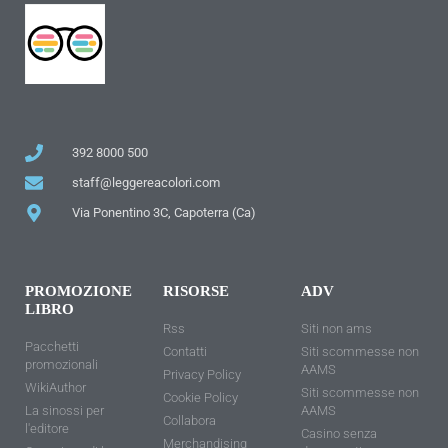
392 8000 500
staff@leggereacolori.com
Via Ponentino 3C, Capoterra (Ca)
PROMOZIONE
RISORSE
ADV
LIBRO
Rss
Siti non ams
Pacchetti
Contatti
Siti scommesse non
promozionali
AAMS
Privacy Policy
WikiAuthor
Siti scommesse non
Cookie Policy
La sinossi per
AAMS
Collabora
l'editore
Casino senza
Merchandising