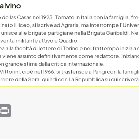
alvino
de las Casas nel 1923. Tornato in Italia con la famiglia, fre
ato il liceo, si iscrive ad Agraria, ma interrompe l’Unive
unisce alle brigate partigiane nella Brigata Garibaldi. Nel 
iventa militante attivo e Quadro.
urea alla facoltà di lettere di Torino e nel frattempo inizia a
ne viene assunto definitivamente come redattore. Iniziano 
on grande stima dalla critica internazionale.
ttorini, cioè nel 1966, si trasferisce a Parigi con la famigl
orriere della Sera, quindi con La Repubblica su cui scriverà 
mail
Print