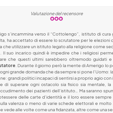
Valutazione del recensore
igo s’incammina verso il “Cottolengo”, istituto di cur
ta, ha accettato di essere lo scrutatore per le elezioni c
a che utilizzare un istituto legato alla religione come se
 Il suo incarico quindi è impedire che i religiosi perm
sare che questi ultimi sarebbero oltremodo guidati e 
utatore
. Durante il giorno però la mente di Amerigo lo p
 a ogni grande domanda che da sempre si pone l’Uomo: la
mone: grandi politici incapaci di sentirsi a proprio agio co
e di superare ogni ostacolo sia fisico sia mentale, la
ccudimento dei pazienti dell’istituto… Ma saranno spunt
otessere delle carte d’identità e il loro essere sempre
i sulla valenza o meno di varie schede elettorali e molto 
che vede alle volte come una fidanzata, altre come una 