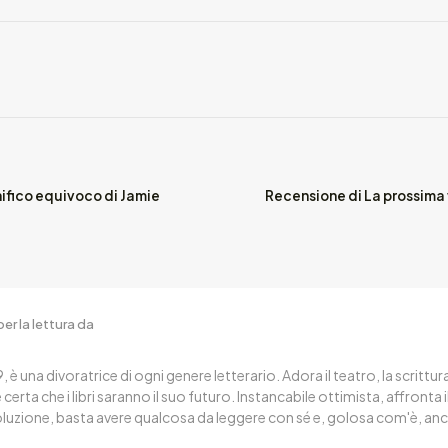
ifico equivoco di Jamie
Recensione di La prossima
er la lettura da
, è una divoratrice di ogni genere letterario. Adora il teatro, la scritt
certa che i libri saranno il suo futuro. Instancabile ottimista, affronta 
oluzione, basta avere qualcosa da leggere con sé e, golosa com'è, anc