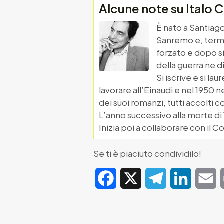
Alcune note su Italo C
È nato a Santiago 
Sanremo e, termin
forzato e dopo si 
della guerra ne d
Si iscrive e si la
lavorare all’Einaudi e nel 1950 
dei suoi romanzi, tutti accolti c
L’anno successivo alla morte di Vi
Inizia poi a collaborare con il C
Se ti è piaciuto condividilo!
Facebook
X
Telegram
LinkedIn
E