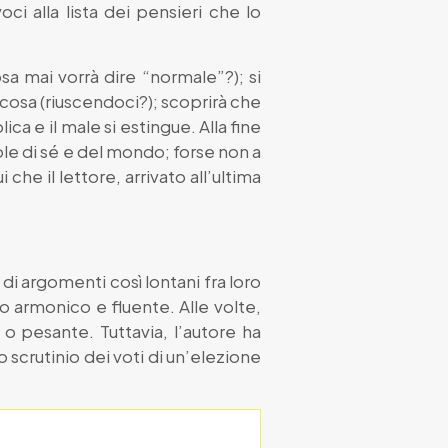
i alla lista dei pensieri che lo
osa mai vorrà dire “normale”?); si
alcosa (riuscendoci?); scoprirà che
ca e il male si estingue. Alla fine
le di sé e del mondo; forse non a
he il lettore, arrivato all’ultima
 di argomenti così lontani fra loro
do armonico e fluente. Alle volte,
 o pesante. Tuttavia, l’autore ha
 scrutinio dei voti di un’elezione