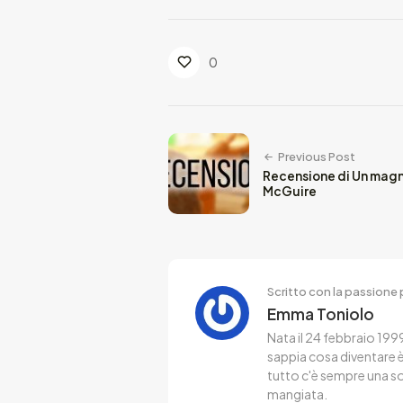
0
Previous Post
Recensione di Un magn
McGuire
Scritto con la passione p
Emma Toniolo
Nata il 24 febbraio 1999
sappia cosa diventare è 
tutto c'è sempre una s
mangiata.