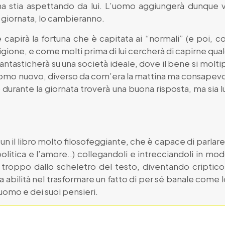
na stia aspettando da lui. L’uomo aggiungerà dunque voc
a giornata, lo cambieranno.
 capirà la fortuna che è capitata ai “normali” (e poi, c
eligione, e come molti prima di lui cercherà di capirne qu
ntasticherà su una società ideale, dove il bene si moltipli
uomo nuovo, diverso da com’era la mattina ma consapevo
urante la giornata troverà una buona risposta, ma sia lui c
un il libro molto filosofeggiante, che è capace di parlare
a politica e l’amore..) collegandoli e intrecciandoli in mo
 troppo dallo scheletro del testo, diventando criptico
a abilità nel trasformare un fatto di per sé banale come lo
uomo e dei suoi pensieri.