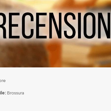
ore
le:
Brossura