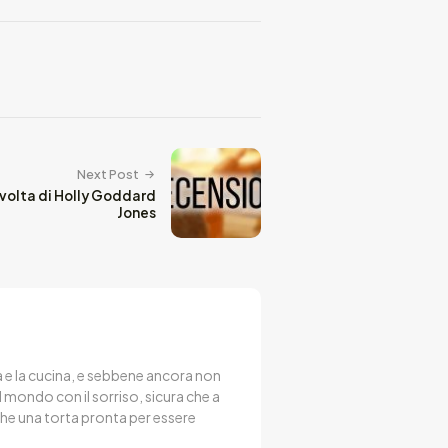
Next Post
 volta di Holly Goddard
Jones
ura e la cucina, e sebbene ancora non
il mondo con il sorriso, sicura che a
he una torta pronta per essere