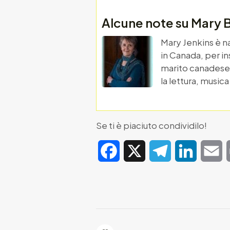
Alcune note su Mary 
Mary Jenkins è na
in Canada, per in
marito canadese, 
la lettura, musica
Se ti è piaciuto condividilo!
Facebook
X
Telegram
LinkedIn
E