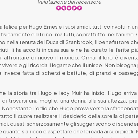
Valutazione del recensore
la felice per Hugo Emes e i suoi amici, tutti coinvolti in u
uni fisicamente e latri no, ma tutti, soprattutto, nell’ani
vano nella tenuta del Duca di Stanbrook, il benefattore c
ciuti, li ha accolti in casa sua e ne ha curato le ferit
per affrontare di nuovo il mondo. Ormai il loro è dive
er vivere e gli ricorda il legame che li unisce. Non bisog
è invece fatta di scherzi e battute, di pranzi e passegg
 la storia tra Hugo e lady Muir ha inizio. Hugo arriva 
i trovarsi una moglie, una donna alla sua altezza, pra
a. Nonostante l’odio che Hugo prova verso la sfaccendat
utto il cuore realizzare il desiderio della sorella di part
ici, questi scherzosamente gli suggeriscono di scendere
e quanto sia ricco e aspettare che lei cada ai suoi piedi.