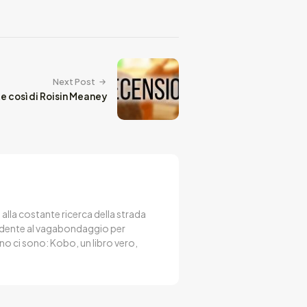
Next Post
e così di Roisin Meaney
, alla costante ricerca della strada
endente al vagabondaggio per
no ci sono: Kobo, un libro vero,