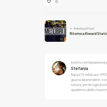
0
Previous Post
Ritorno a Kiward Stati
Scritto con la passione p
Stefania
Nata il 15 febbraio 1990
giusta da prendere, co
natura; per lei ogni po
quaderno delle citazion