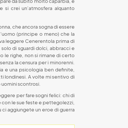
ppare da subito molto caparbia, e
e si crei un’atmosfera alquanto
donna, che ancora sogna di essere
ell’uomo (principe o meno) che la
ceva leggere Cenerentola prima di
solo di sguardi dolci, abbracci e
o le righe, non si rimane di certo
senza la censura per i minorenni.
 e una psicologia ben definite,
ti londinesi. A volte mi sentivo di
e uomini scontrosi.
gere per fare sogni felici: chi di
e con le sue feste e pettegolezzi,
ù ci aggiungete un eroe di guerra