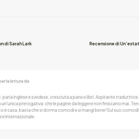
on di Sarah Lark
Recensione di Un’estat
er la lettura da
, parla inglese e svedese, cresciuta a pane e libri. Aspirante traduttrice
n un'unica prerogativa: che le pagine da leggere non finiscano mai. T
sto è casa, basta che si dorma comodi e si mangi bene! Sul suo comodi
i e Internazionale.