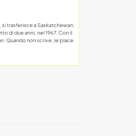
, si trasferisce a Saskatchewan,
to di due anni, nel 1967. Con il
an. Quando non scrive, le piace