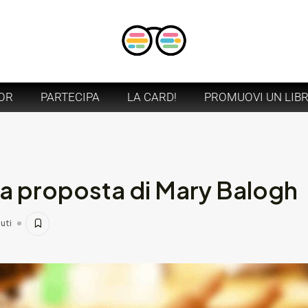
OR
PARTECIPA
LA CARD!
PROMUOVI UN LIB
a proposta di Mary Balogh
uti