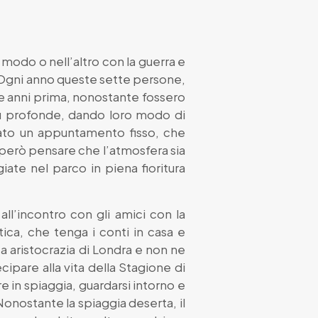
n modo o nell’altro con la guerra e
mo. Ogni anno queste sette persone,
he anni prima, nonostante fossero
e più profonde, dando loro modo di
ntato un appuntamento fisso, che
na però pensare che l’atmosfera sia
iate nel parco in piena fioritura
all’incontro con gli amici con la
tica, che tenga i conti in casa e
a aristocrazia di Londra e non ne
ecipare alla vita della Stagione di
 in spiaggia, guardarsi intorno e
 Nonostante la spiaggia deserta, il