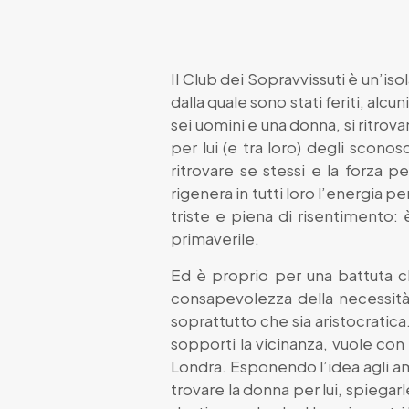
Il Club dei Sopravvissuti è un’iso
dalla quale sono stati feriti, alc
sei uomini e una donna, si ritro
per lui (e tra loro) degli sconos
ritrovare se stessi e la forza 
rigenera in tutti loro l’energia p
triste e piena di risentimento: 
primaverile.
Ed è proprio per una battuta che
consapevolezza della necessità d
soprattutto che sia aristocratic
sopporti la vicinanza, vuole con t
Londra. Esponendo l’idea agli am
trovare la donna per lui, spiegarl