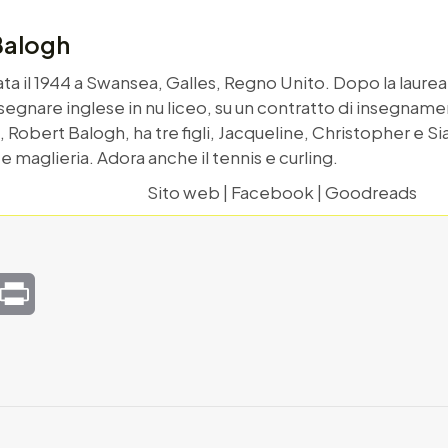
Balogh
ta il 1944 a Swansea, Galles, Regno Unito. Dopo la laurea
segnare inglese in nu liceo, su un contratto di insegnamen
Robert Balogh, ha tre figli, Jacqueline, Christopher e Si
 e maglieria. Adora anche il tennis e curling.
Sito web
|
Facebook
|
Goodreads
mail
Print