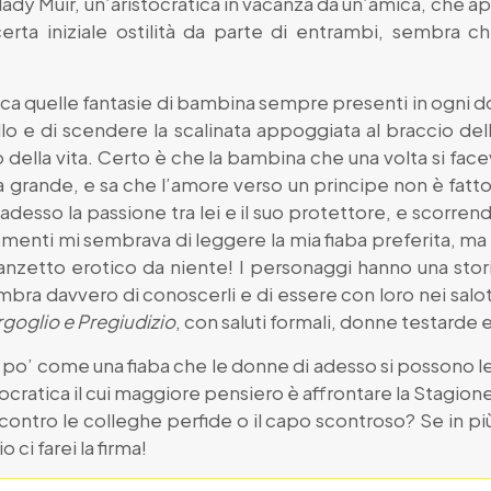
lady Muir, un’aristocratica in vacanza da un’amica, che a
erta iniziale ostilità da parte di entrambi, sembra ch
zica quelle fantasie di bambina sempre presenti in ogni 
llo e di scendere la scalinata appoggiata al braccio d
o della vita. Certo è che la bambina che una volta si fa
grande, e sa che l’amore verso un principe non è fatto 
 adesso la passione tra lei e il suo protettore, e scorrend
menti mi sembrava di leggere la mia fiaba preferita, ma 
zetto erotico da niente! I personaggi hanno una storia
 sembra davvero di conoscerli e di essere con loro nei salot
goglio e Pregiudizio
, con saluti formali, donne testarde 
 po’ come una fiaba che le donne di adesso si possono leg
cratica il cui maggiore pensiero è affrontare la Stagion
contro le colleghe perfide o il capo scontroso? Se in pi
 ci farei la firma!