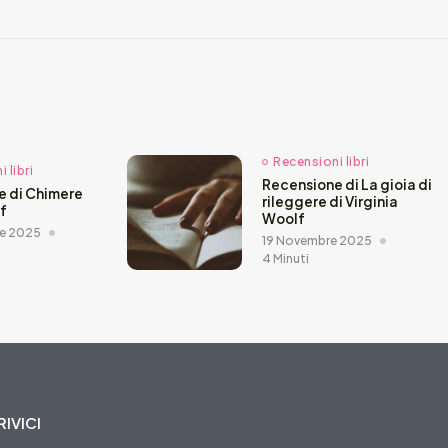
Recensioni libri
 libri
Recensione di La gioia di
e di Chimere
rileggere di Virginia
ef
Woolf
e 2025
19 Novembre 2025
4 Minuti
IVICI