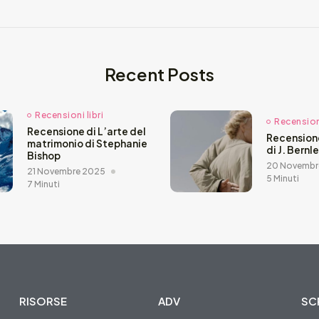
Recent Posts
Recensioni libri
Recensioni
Recensione di L’arte del
Recension
matrimonio di Stephanie
di J. Bernl
Bishop
20 Novembr
21 Novembre 2025
5 Minuti
7 Minuti
RISORSE
ADV
SCR