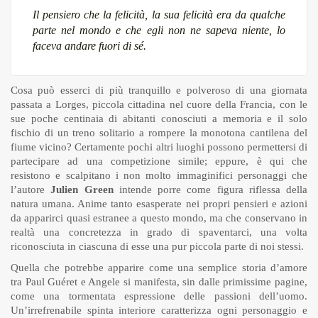
Il pensiero che la felicità, la sua felicità era da qualche
parte nel mondo e che egli non ne sapeva niente, lo
faceva andare fuori di sé.
Cosa può esserci di più tranquillo e polveroso di una giornata
passata a Lorges, piccola cittadina nel cuore della Francia, con le
sue poche centinaia di abitanti conosciuti a memoria e il solo
fischio di un treno solitario a rompere la monotona cantilena del
fiume vicino? Certamente pochi altri luoghi possono permettersi di
partecipare ad una competizione simile; eppure, è qui che
resistono e scalpitano i non molto immaginifici personaggi che
l’autore
Julien Green
intende porre come figura riflessa della
natura umana. Anime tanto esasperate nei propri pensieri e azioni
da apparirci quasi estranee a questo mondo, ma che conservano in
realtà una concretezza in grado di spaventarci, una volta
riconosciuta in ciascuna di esse una pur piccola parte di noi stessi.
Quella che potrebbe apparire come una semplice storia d’amore
tra Paul Guéret e Angele si manifesta, sin dalle primissime pagine,
come una tormentata espressione delle passioni dell’uomo.
Un’irrefrenabile spinta interiore caratterizza ogni personaggio e