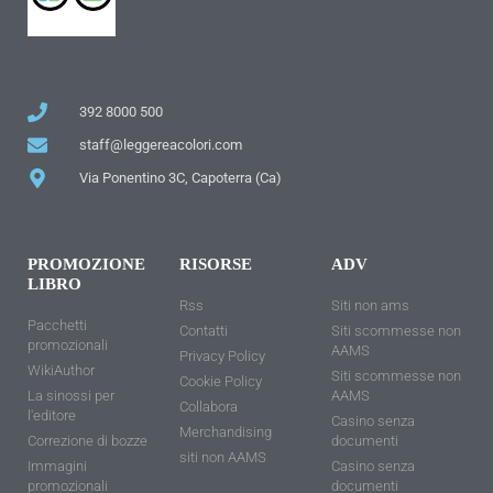
392 8000 500
staff@leggereacolori.com
Via Ponentino 3C, Capoterra (Ca)
PROMOZIONE
RISORSE
ADV
LIBRO
Rss
Siti non ams
Pacchetti
Contatti
Siti scommesse non
promozionali
AAMS
Privacy Policy
WikiAuthor
Siti scommesse non
Cookie Policy
La sinossi per
AAMS
Collabora
l'editore
Casino senza
Merchandising
Correzione di bozze
documenti
siti non AAMS
Immagini
Casino senza
promozionali
documenti