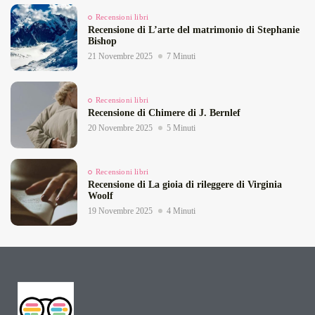
Recensioni libri
Recensione di L’arte del matrimonio di Stephanie
Bishop
21 Novembre 2025
7 Minuti
Recensioni libri
Recensione di Chimere di J. Bernlef
20 Novembre 2025
5 Minuti
Recensioni libri
Recensione di La gioia di rileggere di Virginia
Woolf
19 Novembre 2025
4 Minuti