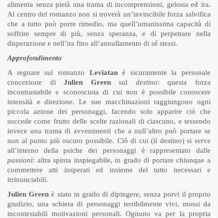
alimenta senza pietà una trama di incomprensioni, gelosia ed ira.
Al centro del romanzo non si troverà un’invincibile forza salvifica
che a tutto può porre rimedio, ma quell’umanissima capacità di
soffrire sempre di più, senza speranza, e di perpetrare nella
disperazione e nell’ira fino all’annullamento di sé stessi.
Approfondimento
A regnare sul romanzo
Leviatan
è sicuramente la personale
concezione di
Julien Green
sul
destino
: questa forza
incontrastabile e sconosciuta di cui non è possibile conoscere
intensità e direzione. Le sue macchinazioni raggiungono ogni
piccola azione dei personaggi, facendo solo apparire ciò che
succede come frutto delle scelte razionali di ciascuno, e tessendo
invece una trama di avvenimenti che a null’altro può portare se
non al punto più oscuro possibile. Ciò di cui (il destino) si serve
all’interno della psiche dei personaggi è rappresentato dalle
passioni
: altra spinta inspiegabile, in grado di portare chiunque a
commettere atti insperati ed insieme del tutto necessari e
irrinunciabili.
Julien Green
è stato in grado di dipingere, senza porvi il proprio
giudizio, una schiera di personaggi terribilmente vivi, mossi da
incontestabili motivazioni personali. Ognuno va per la propria