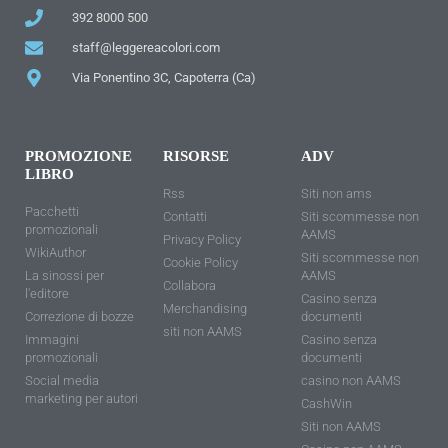
392 8000 500
staff@leggereacolori.com
Via Ponentino 3C, Capoterra (Ca)
PROMOZIONE
RISORSE
ADV
LIBRO
Rss
Siti non ams
Pacchetti
Contatti
Siti scommesse non
promozionali
AAMS
Privacy Policy
WikiAuthor
Siti scommesse non
Cookie Policy
La sinossi per
AAMS
Collabora
l'editore
Casino senza
Merchandising
Correzione di bozze
documenti
siti non AAMS
Immagini
Casino senza
promozionali
documenti
Social media
casino non AAMS
marketing per autori
CashWin
Siti non AAMS