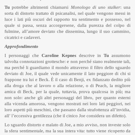
Tu
potrebbe altrimenti chiamarsi
Monologo di uno stalker
: una
sorta di distorto trattato di psicanalisi, nel quale vengono messi in
luce i lati più oscuri del rapporto tra sentimento e possesso, nel
quale si passa, senza accorgersene, dalla purezza del colpo di
fulmine, all’amore deviato che dissemina, lungo il suo cammino,
cicatrici e cadaveri.
Approfondimento
I personaggi che
Caroline Kepnes
descrive in
Tu
assumono
talvolta connotazioni grottesche: e non perché siano realmente tali,
ma perché li guardiamo il mondo attraverso il filtro dello sguardo
deviato di Joe, il quale vede unicamente il lato peggiore di chi si
frappone tra lui e Beck. È il caso di Benji, ex fidanzato dedito più
alla droga che al lavoro o alla relazione, o di Peach, la migliore
amica di Beck, per la quale, tuttavia, prova qualcosa in più; ma
non solo: anche gli altri personaggi del libro, per quanto esterni
alla vicenda amorosa, vengono mostrati nei loro lati peggiori, nei
loro aspetti più meschini, che passano dalla strafottenza all’invidia,
all’ l’eccessiva gentilezza (che il cinico Joe considera un difetto).
Lo sguardo distorto e malato di Joe, a mio avviso, non investe solo
la sfera sentimentale, ma la sua intera vita: tutto viene ricoperto da