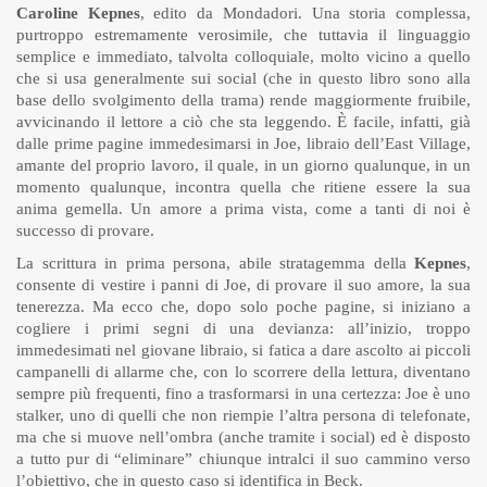
Caroline Kepnes
, edito da Mondadori. Una storia complessa,
purtroppo estremamente verosimile, che tuttavia il linguaggio
semplice e immediato, talvolta colloquiale, molto vicino a quello
che si usa generalmente sui social (che in questo libro sono alla
base dello svolgimento della trama) rende maggiormente fruibile,
avvicinando il lettore a ciò che sta leggendo. È facile, infatti, già
dalle prime pagine immedesimarsi in Joe, libraio dell’East Village,
amante del proprio lavoro, il quale, in un giorno qualunque, in un
momento qualunque, incontra quella che ritiene essere la sua
anima gemella. Un amore a prima vista, come a tanti di noi è
successo di provare.
La scrittura in prima persona, abile stratagemma della
Kepnes
,
consente di vestire i panni di Joe, di provare il suo amore, la sua
tenerezza. Ma ecco che, dopo solo poche pagine, si iniziano a
cogliere i primi segni di una devianza: all’inizio, troppo
immedesimati nel giovane libraio, si fatica a dare ascolto ai piccoli
campanelli di allarme che, con lo scorrere della lettura, diventano
sempre più frequenti, fino a trasformarsi in una certezza: Joe è uno
stalker, uno di quelli che non riempie l’altra persona di telefonate,
ma che si muove nell’ombra (anche tramite i social) ed è disposto
a tutto pur di “eliminare” chiunque intralci il suo cammino verso
l’obiettivo, che in questo caso si identifica in Beck.