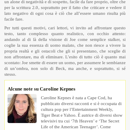
un alone di negatività e di sospetto, facile da fare proprio, oltre che
per la scrittura 2.0, soprattutto per il fatto che criticare e vedere il
lato negativo di ogni cosa è ciò che all’essere umano risulta più
facile fare.
Per tutti questi motivi, cari lettori, vi invito ad affrontare questo
testo, tanto complesso quanto realistico, con occhio attento:
andando al di là della visione di Joe come semplice stalker, si
coglie la sua essenza di uomo malato, che non riesce a vivere la
propria realtà e gli ostacoli che gli si presentano, che sceglie di
non affrontare, ma di eliminare. L’esito di tutto ciò è quanto mai
scontato: Joe smette di essere un uomo, per assumere le sembianze
di un’ombra, non solo di Beck, ma anche, e soprattutto, si sé
stesso.
Alcune note su Caroline Kepnes
Caroline Kepnes è nata a Cape Cod, ha
pubblicato diversi racconti e si è occupata di
cultura pop per l’Entertainment Weekly,
Tiger Beat e Yahoo. È autrice di diversi show
televisivi tra cui ‘7th Heaven’ e ‘The Secret
Life of the American Teenager’. Come