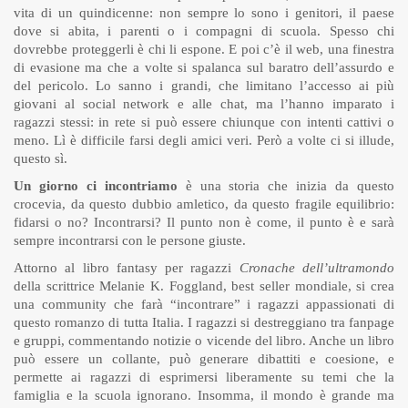
vita di un quindicenne: non sempre lo sono i genitori, il paese
dove si abita, i parenti o i compagni di scuola. Spesso chi
dovrebbe proteggerli è chi li espone. E poi c’è il web, una finestra
di evasione ma che a volte si spalanca sul baratro dell’assurdo e
del pericolo. Lo sanno i grandi, che limitano l’accesso ai più
giovani al social network e alle chat, ma l’hanno imparato i
ragazzi stessi: in rete si può essere chiunque con intenti cattivi o
meno. Lì è difficile farsi degli amici veri. Però a volte ci si illude,
questo sì.
Un giorno ci incontriamo
è una storia che inizia da questo
crocevia, da questo dubbio amletico, da questo fragile equilibrio:
fidarsi o no? Incontrarsi? Il punto non è come, il punto è e sarà
sempre incontrarsi con le persone giuste.
Attorno al libro fantasy per ragazzi
Cronache dell’ultramondo
della scrittrice Melanie K. Foggland, best seller mondiale, si crea
una community che farà “incontrare” i ragazzi appassionati di
questo romanzo di tutta Italia. I ragazzi si destreggiano tra fanpage
e gruppi, commentando notizie o vicende del libro. Anche un libro
può essere un collante, può generare dibattiti e coesione, e
permette ai ragazzi di esprimersi liberamente su temi che la
famiglia e la scuola ignorano. Insomma, il mondo è grande ma