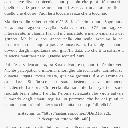
con la rete diventa piccolo, tanto piccolo che puoi affezionarti a
quello che le persone mostrano di essere, a una foto profilo, a
quello che dicono. Puoi farti toccare senza che ti tocchino.
Ma dietro allo schermo chi c’è? Se lo chiedono tutti. Soprattutto
Sara, una ragazza sveglia, solare, diretta. C’è un ragazzo
interessante, si chiama Ivan. Il più appartato e meno espansivo del
gruppo. Ma lui è così anche nella vita reale, nessuno lo sa,
trascorre il suo tempo a passare inosservato. La famiglia quando
doveva dargli importanza non gliel’ha data, ciò che ti fa soffrire ti
fa anche maturare però. Questo scoprirà Sara.
Poi c’è la videocamera, tra Sara e Ivan, e sì, sono tutt’e due veri.
Niente psicopatici o mitomani. Lunghe chiacchierate, confidenze,
qualche litigata, molte risate, qualche giornata sì e qualcuna da
cancellare. Si finisce per stare insieme senza nemmeno
chiederselo.La storia s’intreccia alla trama del fantasy di cui sono
riportati brani interi. Trotula, l’eroina scienziata che vuole salvare
il mondo degli umani seguirà un percorso che ha dei punti in
comune con un’eroina terrena che lotta per un po’ di felicità.
[instagram url=https://instagram.com/p/9DpB1Kjz2k/
hidecaption=true width=400]
Ho apprezzato il ruolo del libro, come dicevo prima, che diventa il