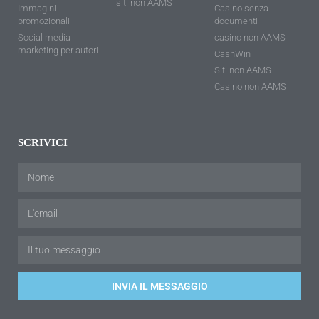
siti non AAMS
Immagini
Casino senza
promozionali
documenti
Social media
casino non AAMS
marketing per autori
CashWin
Siti non AAMS
Casino non AAMS
SCRIVICI
INVIA IL MESSAGGIO