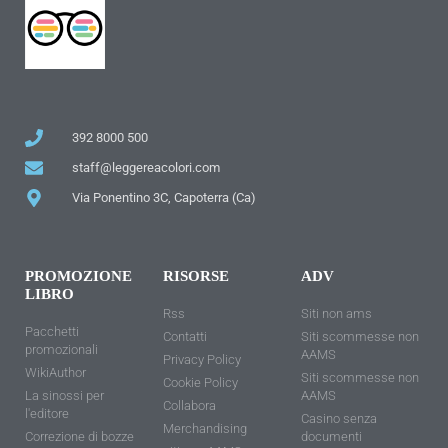
392 8000 500
staff@leggereacolori.com
Via Ponentino 3C, Capoterra (Ca)
PROMOZIONE
RISORSE
ADV
LIBRO
Rss
Siti non ams
Pacchetti
Contatti
Siti scommesse non
promozionali
AAMS
Privacy Policy
WikiAuthor
Siti scommesse non
Cookie Policy
La sinossi per
AAMS
Collabora
l'editore
Casino senza
Merchandising
Correzione di bozze
documenti