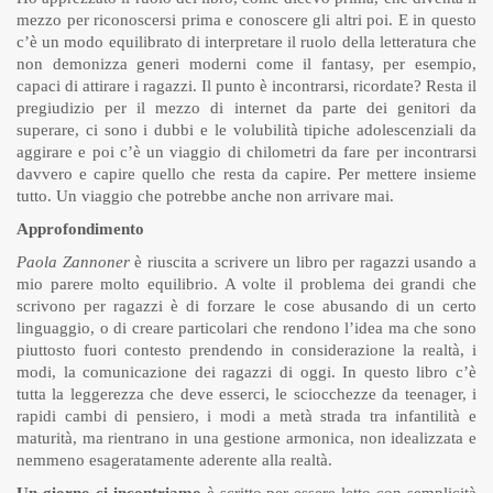
mezzo per riconoscersi prima e conoscere gli altri poi. E in questo
c’è un modo equilibrato di interpretare il ruolo della letteratura che
non demonizza generi moderni come il fantasy, per esempio,
capaci di attirare i ragazzi. Il punto è incontrarsi, ricordate? Resta il
pregiudizio per il mezzo di internet da parte dei genitori da
superare, ci sono i dubbi e le volubilità tipiche adolescenziali da
aggirare e poi c’è un viaggio di chilometri da fare per incontrarsi
davvero e capire quello che resta da capire. Per mettere insieme
tutto. Un viaggio che potrebbe anche non arrivare mai.
Approfondimento
Paola Zannoner
è riuscita a scrivere un libro per ragazzi usando a
mio parere molto equilibrio. A volte il problema dei grandi che
scrivono per ragazzi è di forzare le cose abusando di un certo
linguaggio, o di creare particolari che rendono l’idea ma che sono
piuttosto fuori contesto prendendo in considerazione la realtà, i
modi, la comunicazione dei ragazzi di oggi. In questo libro c’è
tutta la leggerezza che deve esserci, le sciocchezze da teenager, i
rapidi cambi di pensiero, i modi a metà strada tra infantilità e
maturità, ma rientrano in una gestione armonica, non idealizzata e
nemmeno esageratamente aderente alla realtà.