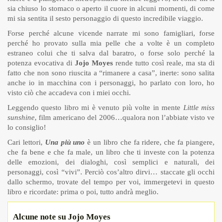
sia chiuso lo stomaco o aperto il cuore in alcuni momenti, di come
mi sia sentita il sesto personaggio di questo incredibile viaggio.
Forse perché alcune vicende narrate mi sono famigliari, forse
perché ho provato sulla mia pelle che a volte è un completo
estraneo colui che ti salva dal baratro, o forse solo perché la
potenza evocativa di
Jojo Moyes
rende tutto così reale, ma sta di
fatto che non sono riuscita a “rimanere a casa”, inerte: sono salita
anche io in macchina con i personaggi, ho parlato con loro, ho
visto ciò che accadeva con i miei occhi.
Leggendo questo libro mi è venuto più volte in mente
Little miss
sunshine
, film americano del 2006…qualora non l’abbiate visto ve
lo consiglio!
Cari lettori,
Una più uno
è un libro che fa ridere, che fa piangere,
che fa bene e che fa male, un libro che ti investe con la potenza
delle emozioni, dei dialoghi, così semplici e naturali, dei
personaggi, così “vivi”. Perciò cos’altro dirvi… staccate gli occhi
dallo schermo, trovate del tempo per voi, immergetevi in questo
libro e ricordate: prima o poi, tutto andrà meglio.
Alcune note su Jojo Moyes