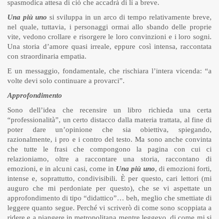
spasmodica attesa di ciò che accadrà di lì a breve.
Una più uno
si sviluppa in un arco di tempo relativamente breve,
nel quale, tuttavia, i personaggi ormai allo sbando delle proprie
vite, vedono crollare e risorgere le loro convinzioni e i loro sogni.
Una storia d’amore quasi irreale, eppure così intensa, raccontata
con straordinaria empatia.
E un messaggio, fondamentale, che rischiara l’intera vicenda: “a
volte devi solo continuare a provarci”.
Approfondimento
Sono dell’idea che recensire un libro richieda una certa
“professionalità”, un certo distacco dalla materia trattata, al fine di
poter dare un’opinione che sia obiettiva, spiegando,
razionalmente, i pro e i contro del testo. Ma sono anche convinta
che tutte le frasi che compongono la pagina con cui ci
relazioniamo, oltre a raccontare una storia, raccontano di
emozioni, e in alcuni casi, come in
Una più uno
, di emozioni forti,
intense e, soprattutto, condivisibili. È per questo, cari lettori (mi
auguro che mi perdoniate per questo), che se vi aspettate un
approfondimento di tipo “didattico”… beh, meglio che smettiate di
leggere quanto segue. Perché vi scriverò di come sono scoppiata a
ridere e a piangere in metropolitana mentre leggevo, di come mi si