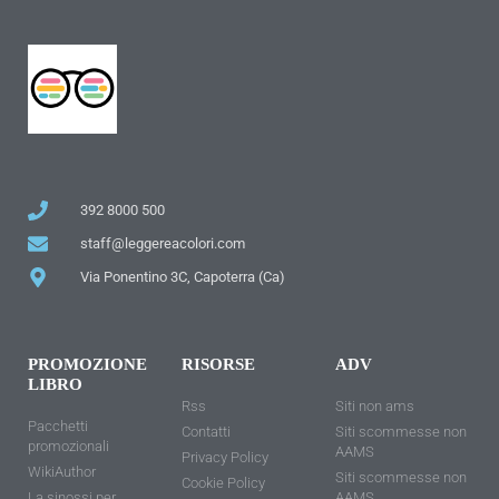
392 8000 500
staff@leggereacolori.com
Via Ponentino 3C, Capoterra (Ca)
PROMOZIONE
RISORSE
ADV
LIBRO
Rss
Siti non ams
Pacchetti
Contatti
Siti scommesse non
promozionali
AAMS
Privacy Policy
WikiAuthor
Siti scommesse non
Cookie Policy
La sinossi per
AAMS