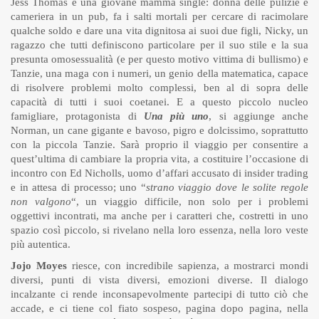
Jess Thomas è una giovane mamma single: donna delle pulizie e
cameriera in un pub, fa i salti mortali per cercare di racimolare
qualche soldo e dare una vita dignitosa ai suoi due figli, Nicky, un
ragazzo che tutti definiscono particolare per il suo stile e la sua
presunta omosessualità (e per questo motivo vittima di bullismo) e
Tanzie, una maga con i numeri, un genio della matematica, capace
di risolvere problemi molto complessi, ben al di sopra delle
capacità di tutti i suoi coetanei. E a questo piccolo nucleo
famigliare, protagonista di
Una più uno
, si aggiunge anche
Norman, un cane gigante e bavoso, pigro e dolcissimo, soprattutto
con la piccola Tanzie. Sarà proprio il viaggio per consentire a
quest’ultima di cambiare la propria vita, a costituire l’occasione di
incontro con Ed Nicholls, uomo d’affari accusato di insider trading
e in attesa di processo; uno “
strano viaggio dove le solite regole
non valgono
“, un viaggio difficile, non solo per i problemi
oggettivi incontrati, ma anche per i caratteri che, costretti in uno
spazio così piccolo, si rivelano nella loro essenza, nella loro veste
più autentica.
Jojo Moyes
riesce, con incredibile sapienza, a mostrarci mondi
diversi, punti di vista diversi, emozioni diverse. Il dialogo
incalzante ci rende inconsapevolmente partecipi di tutto ciò che
accade, e ci tiene col fiato sospeso, pagina dopo pagina, nella