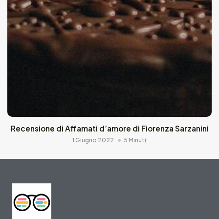
Recensione di Affamati d’amore di Fiorenza Sarzanini
1 Giugno 2022
5 Minuti