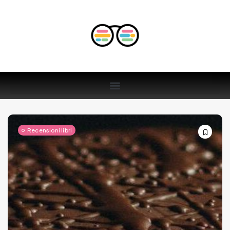
Recensioni libri