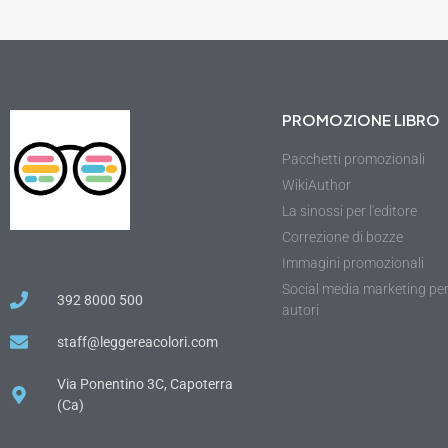
PROMOZIONE LIBRO
Pacchetti promozionali
WikiAuthor
La sinossi per l'editore
Correzione di bozze
Immagini promozionali
Social media marketing pe
392 8000 500
autori
staff@leggereacolori.com
Via Ponentino 3C, Capoterra
(Ca)