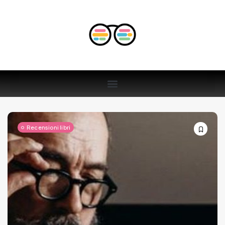
Recensioni libri