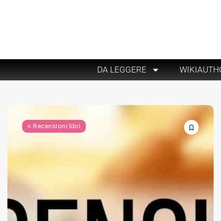
DA LEGGERE
WIKIAUTH
Recensioni libri