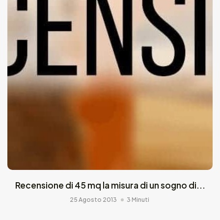
Recensione di 45 mq la misura di un sogno di...
25 Agosto 2013
3 Minuti