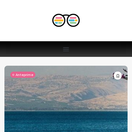
Anteprime