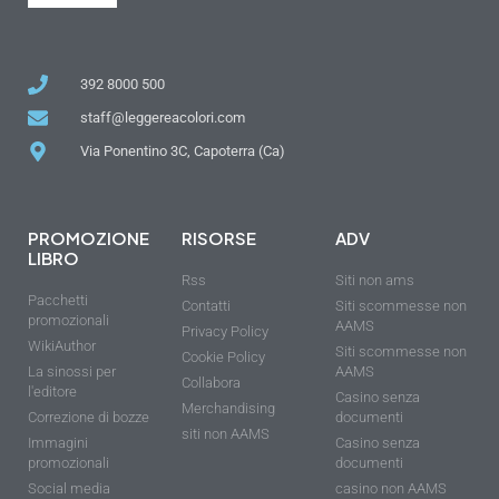
392 8000 500
staff@leggereacolori.com
Via Ponentino 3C, Capoterra (Ca)
PROMOZIONE
RISORSE
ADV
LIBRO
Rss
Siti non ams
Pacchetti
Contatti
Siti scommesse non
promozionali
AAMS
Privacy Policy
WikiAuthor
Siti scommesse non
Cookie Policy
La sinossi per
AAMS
Collabora
l'editore
Casino senza
Merchandising
Correzione di bozze
documenti
siti non AAMS
Immagini
Casino senza
promozionali
documenti
Social media
casino non AAMS