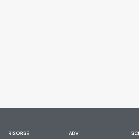
RISORSE
ADV
SCR