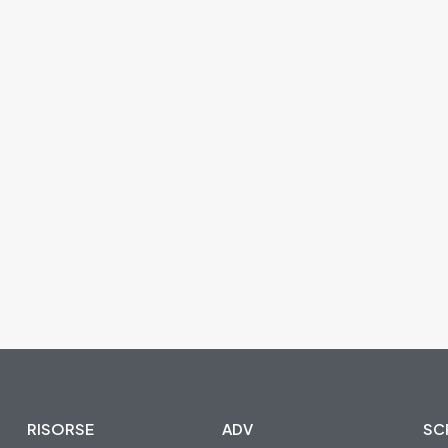
RISORSE
ADV
SCR