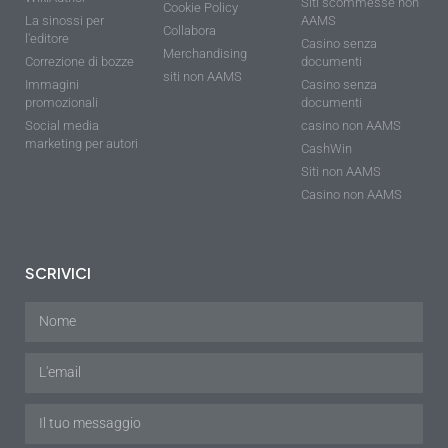
Siti scommesse non
Cookie Policy
La sinossi per
AAMS
Collabora
l'editore
Casino senza
Merchandising
Correzione di bozze
documenti
siti non AAMS
Immagini
Casino senza
promozionali
documenti
Social media
casino non AAMS
marketing per autori
CashWin
Siti non AAMS
Casino non AAMS
SCRIVICI