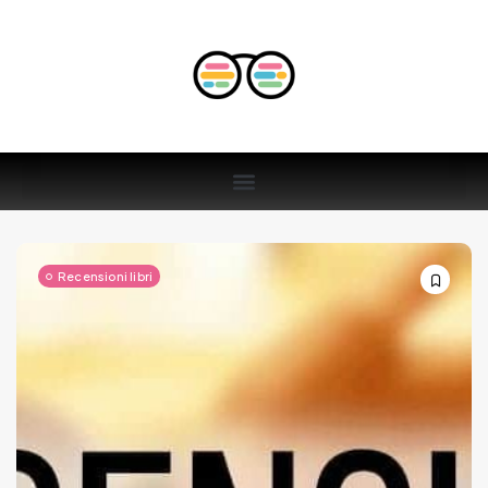
Recensioni libri