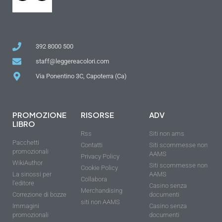
392 8000 500
staff@leggereacolori.com
Via Ponentino 3C, Capoterra (Ca)
PROMOZIONE
RISORSE
ADV
LIBRO
Rss
Siti non ams
Pacchetti
Contatti
Siti scommesse non
promozionali
AAMS
Privacy Policy
WikiAuthor
Siti scommesse non
Cookie Policy
La sinossi per
AAMS
Collabora
l'editore
Casino senza
Merchandising
Correzione di bozze
documenti
siti non AAMS
Immagini
Casino senza
promozionali
documenti