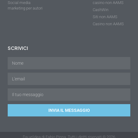
Social media
casino non AAMS
marketing per autori
CashWin
Siti non AAMS
Casino non AAMS
SCRIVICI
INVIA IL MESSAGGIO
Da un'idea di Fabio Pinna. Tutti i diritti riservati © 2026