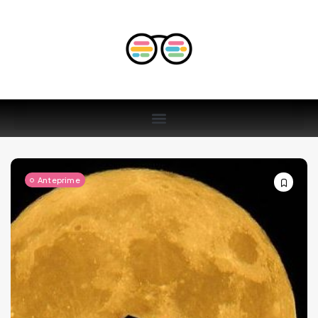
Anteprime