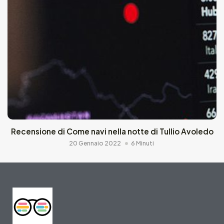
Recensione di Come navi nella notte di Tullio Avoledo
20 Gennaio 2022
6 Minuti