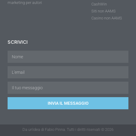
marketing per autori
CashWin
Siti non AAMS
Casino non AAMS
SCRIVICI
INVIA IL MESSAGGIO
Da un'idea di Fabio Pinna. Tutti i diritti riservati © 2026