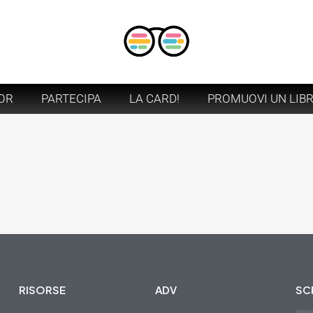
OR
PARTECIPA
LA CARD!
PROMUOVI UN LIB
RISORSE
ADV
SCR