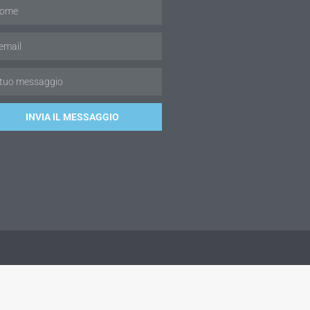
INVIA IL MESSAGGIO