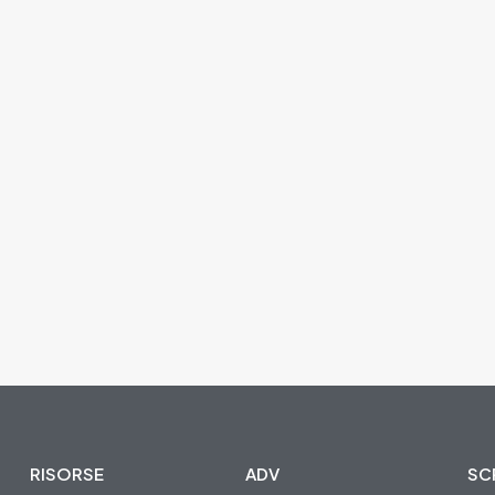
RISORSE
ADV
SCR