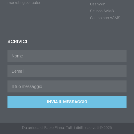
marketing per autori
CashWin
Siti non AAMS
Casino non AAMS
SCRIVICI
INVIA IL MESSAGGIO
Da un'idea di Fabio Pinna. Tutti i diritti riservati © 2026