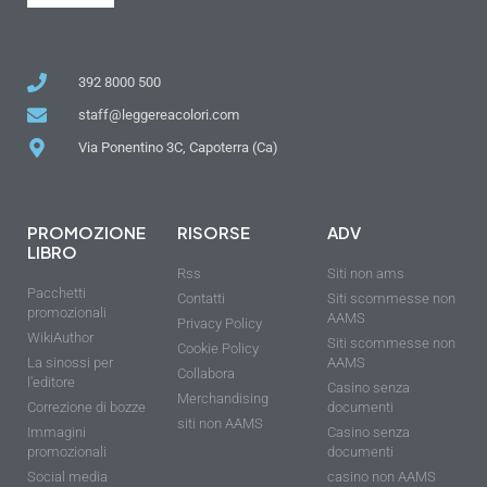
392 8000 500
staff@leggereacolori.com
Via Ponentino 3C, Capoterra (Ca)
PROMOZIONE
RISORSE
ADV
LIBRO
Rss
Siti non ams
Pacchetti
Contatti
Siti scommesse non
promozionali
AAMS
Privacy Policy
WikiAuthor
Siti scommesse non
Cookie Policy
La sinossi per
AAMS
Collabora
l'editore
Casino senza
Merchandising
Correzione di bozze
documenti
siti non AAMS
Immagini
Casino senza
promozionali
documenti
Social media
casino non AAMS