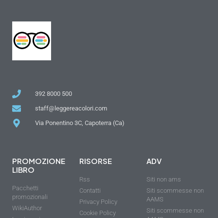
392 8000 500
staff@leggereacolori.com
Via Ponentino 3C, Capoterra (Ca)
PROMOZIONE
RISORSE
ADV
LIBRO
Rss
Siti non ams
Pacchetti
Contatti
Siti scommesse non
promozionali
AAMS
Privacy Policy
WikiAuthor
Siti scommesse non
Cookie Policy