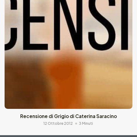
Recensione di Grigio di Caterina Saracino
12 Ottobre 2012
3 Minuti