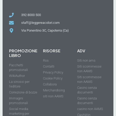
392 8000 500
staff@leggereacolori.com
Via Ponentino 3C, Capoterra (Ca)
PROMOZIONE
RISORSE
ADV
LIBRO
Rss
Siti non ams
Pacchetti
Contatti
Siti scommesse
promozionali
non AAMS
Privacy Policy
WikiAuthor
Siti scommesse
Cookie Policy
La sinossi per
non AAMS
Collabora
l'editore
Casino senza
Merchandising
Correzione di bozze
documenti
siti non AAMS
Immagini
Casino senza
promozionali
documenti
Social media
casino non AAMS
marketing per
CashWin