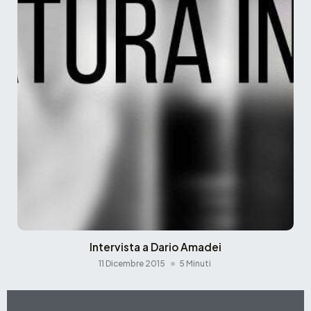
Intervista a Dario Amadei
11 Dicembre 2015
5 Minuti