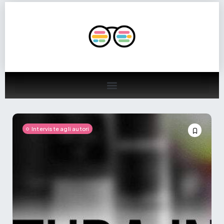
Interviste agli autori