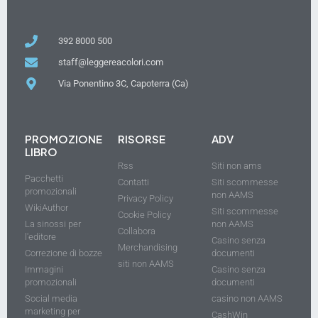
392 8000 500
staff@leggereacolori.com
Via Ponentino 3C, Capoterra (Ca)
PROMOZIONE
RISORSE
ADV
LIBRO
Rss
Siti non ams
Pacchetti
Contatti
Siti scommesse
promozionali
non AAMS
Privacy Policy
WikiAuthor
Siti scommesse
Cookie Policy
La sinossi per
non AAMS
Collabora
l'editore
Casino senza
Merchandising
Correzione di bozze
documenti
siti non AAMS
Immagini
Casino senza
promozionali
documenti
Social media
casino non AAMS
marketing per
CashWin