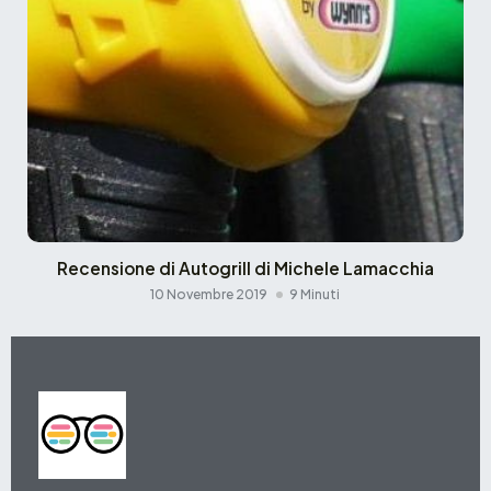
Recensione di Autogrill di Michele Lamacchia
10 Novembre 2019
9 Minuti