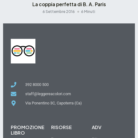
La coppia perfetta di B. A. Paris
6 Settembre 2016
6 Minuti
392 8000 500
staff@leggereacolori.com
Via Ponentino 3C, Capoterra (Ca)
PROMOZIONE
RISORSE
ADV
LIBRO