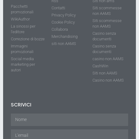
Rss
Siti non ams
Pacchetti
Contatti
Siti scommesse
promozionali
non AAMS
Privacy Policy
WikiAuthor
Siti scommesse
Cookie Policy
La sinossi per
non AAMS
Collabora
l'editore
Casino senza
Merchandising
Correzione di bozze
documenti
siti non AAMS
Immagini
Casino senza
promozionali
documenti
Social media
casino non AAMS
marketing per
CashWin
autori
Siti non AAMS
Casino non AAMS
SCRIVICI