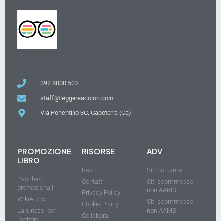
392 8000 500
staff@leggereacolori.com
Via Ponentino 3C, Capoterra (Ca)
PROMOZIONE
RISORSE
ADV
LIBRO
Rss
Siti non ams
Pacchetti
Contatti
Siti scommesse
promozionali
non AAMS
Privacy Policy
WikiAuthor
Siti scommesse
Cookie Policy
La sinossi per
non AAMS
Collabora
l'editore