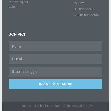
marketing per
CashWin
autori
Siti non AAMS
Casino non AAMS
SCRIVICI
INVIA IL MESSAGGIO
Da un'idea di Fabio Pinna. Tutti i diritti riservati © 2026