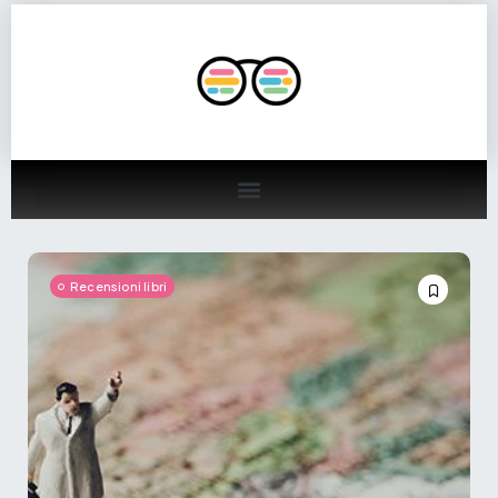
Recensioni libri