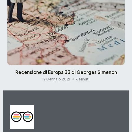
Recensione di Europa 33 di Georges Simenon
12 Gennaio 2021
6 Minuti