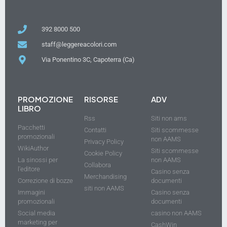
392 8000 500
staff@leggereacolori.com
Via Ponentino 3C, Capoterra (Ca)
PROMOZIONE
RISORSE
ADV
LIBRO
Rss
Siti non ams
Pacchetti
Contatti
Siti scommesse
promozionali
non AAMS
Privacy Policy
WikiAuthor
Siti scommesse
Cookie Policy
La sinossi per
non AAMS
Collabora
l'editore
Casino senza
Merchandising
Correzione di bozze
documenti
siti non AAMS
Immagini
Casino senza
promozionali
documenti
Social media
casino non AAMS
marketing per
CashWin