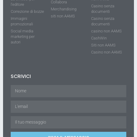
Collabora
l'editore
Casino senza
Merchandising
Correzione di bozze
documenti
siti non AAMS
Immagini
Casino senza
promozionali
documenti
Social media
casino non AAMS
marketing per
CashWin
autori
Siti non AAMS
Casino non AAMS
SCRIVICI