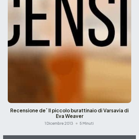
Recensione de´ Il piccolo burattinaio di Varsavia di
Eva Weaver
1 Dicembre 2013
5 Minuti