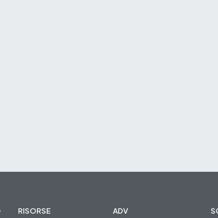
O
RISORSE
ADV
S