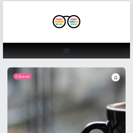
Eventi