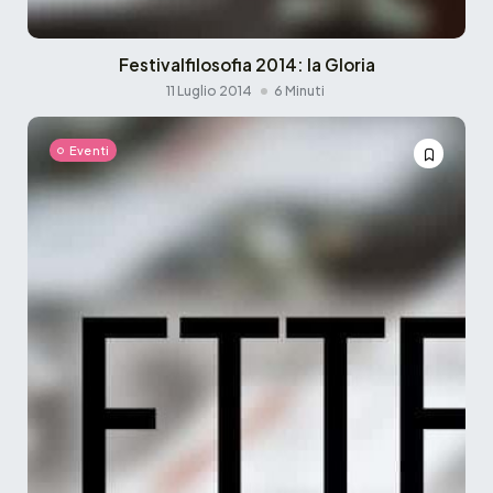
Festivalfilosofia 2014: la Gloria
11 Luglio 2014
6 Minuti
Eventi