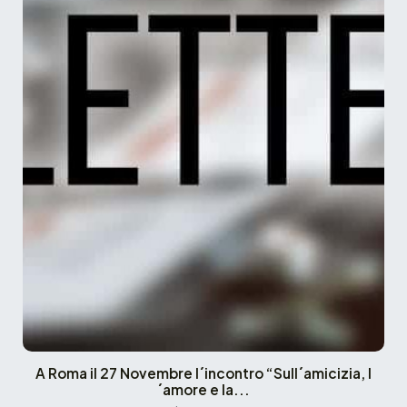
A Roma il 27 Novembre l´incontro “Sull´amicizia, l
´amore e la...